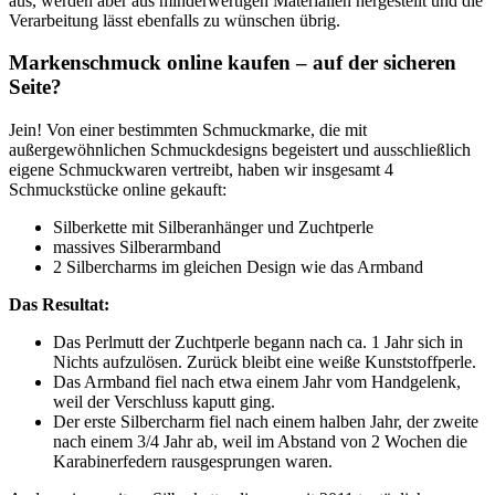
aus, werden aber aus minderwertigen Materialien hergestellt und die
Verarbeitung lässt ebenfalls zu wünschen übrig.
Markenschmuck online kaufen – auf der sicheren
Seite?
Jein! Von einer bestimmten Schmuckmarke, die mit
außergewöhnlichen Schmuckdesigns begeistert und ausschließlich
eigene Schmuckwaren vertreibt, haben wir insgesamt 4
Schmuckstücke online gekauft:
Silberkette mit Silberanhänger und Zuchtperle
massives Silberarmband
2 Silbercharms im gleichen Design wie das Armband
Das Resultat:
Das Perlmutt der Zuchtperle begann nach ca. 1 Jahr sich in
Nichts aufzulösen. Zurück bleibt eine weiße Kunststoffperle.
Das Armband fiel nach etwa einem Jahr vom Handgelenk,
weil der Verschluss kaputt ging.
Der erste Silbercharm fiel nach einem halben Jahr, der zweite
nach einem 3/4 Jahr ab, weil im Abstand von 2 Wochen die
Karabinerfedern rausgesprungen waren.