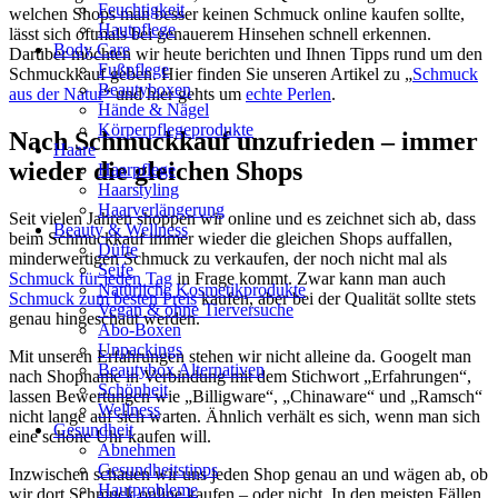
Feuchtigkeit
welchen Shops man besser keinen Schmuck online kaufen sollte,
Hautpflege
lässt sich oftmals bei genauerem Hinsehen schnell erkennen.
Body Care
Darüber möchten wir heute berichten und Ihnen Tipps rund um den
Fußpflege
Schmuckkauf geben. Hier finden Sie unseren Artikel zu „
Schmuck
Beautyboxen
aus der Natur
“ und hier gehts um
echte Perlen
.
Hände & Nägel
Körperpflegeprodukte
Nach Schmuckkauf unzufrieden – immer
Haare
wieder die gleichen Shops
Haarpflege
Haarstyling
Haarverlängerung
Seit vielen Jahren shoppen wir online und es zeichnet sich ab, dass
Beauty & Wellness
beim Schmuckkauf immer wieder die gleichen Shops auffallen,
Düfte
minderwertigen Schmuck zu verkaufen, der noch nicht mal als
Seife
Schmuck für jeden Tag
in Frage kommt. Zwar kann man auch
Natürliche Kosmetikprodukte
Schmuck zum besten Preis
kaufen, aber bei der Qualität sollte stets
Vegan & ohne Tierversuche
genau hingeschaut werden.
Abo-Boxen
Unpackings
Mit unseren Erfahrungen stehen wir nicht alleine da. Googelt man
Beautybox Alternativen
nach Shopname in Verbindung mit dem Stichwort „Erfahrungen“,
Schönheit
lassen Bewertungen wie „Billigware“, „Chinaware“ und „Ramsch“
Wellness
nicht lange auf sich warten. Ähnlich verhält es sich, wenn man sich
Gesundheit
eine schöne Uhr kaufen will.
Abnehmen
Gesundheitstipps
Inzwischen schauen wir uns jeden Shop genau an und wägen ab, ob
Hautprobleme
wir dort Schmuck online kaufen – oder nicht. In den meisten Fällen