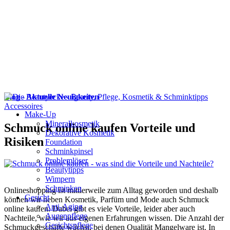
Blog - Aktuelle Neuigkeiten
Accessoires
Make-Up
Mineralkosmetik
Schmuck online kaufen Vorteile und
Dekorative Kosmetik
Risiken
Foundation
Schminkpinsel
Problemlöser
Beautytipps
Wimpern
Schminken
Onlineshopping ist mittlerweile zum Alltag geworden und deshalb
Gesicht
können wir neben Kosmetik, Parfüm und Mode auch Schmuck
Anti-Aging
online kaufen. Dabei gibt es viele Vorteile, leider aber auch
Augenpflege
Nachteile, wie wir aus eigenen Erfahrungen wissen. Die Anzahl der
Gesichtspflege
Schmuckgeschäfte wächst, bei denen Qualität Mangelware ist. In