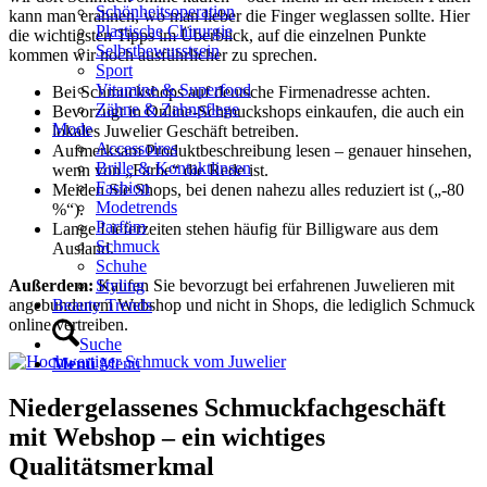
Schönheitsoperation
kann man erahnen, wo man lieber die Finger weglassen sollte. Hier
Plastische Chirurgie
die wichtigsten Tipps im Überblick, auf die einzelnen Punkte
Selbstbewusstsein
kommen wir noch ausführlicher zu sprechen.
Sport
Vitamine & Superfood
Bei Schmuckshops auf deutsche Firmenadresse achten.
Zähne & Zahnpflege
Bevorzugt in Online-Schmuckshops einkaufen, die auch ein
Mode
lokales Juwelier Geschäft betreiben.
Accessoires
Aufmerksam Produktbeschreibung lesen – genauer hinsehen,
Brille & Kontaktlinsen
wenn von „Farbe“ die Rede ist.
Fashion
Meiden Sie Shops, bei denen nahezu alles reduziert ist („-80
Modetrends
%“).
Parfüm
Lange Lieferzeiten stehen häufig für Billigware aus dem
Schmuck
Ausland.
Schuhe
Außerdem:
Kaufen Sie bevorzugt bei erfahrenen Juwelieren mit
Styling
angebundenem Webshop und nicht in Shops, die lediglich Schmuck
Beauty Trends
online vertreiben.
Suche
Menü
Menü
Niedergelassenes Schmuckfachgeschäft
mit Webshop – ein wichtiges
Qualitätsmerkmal