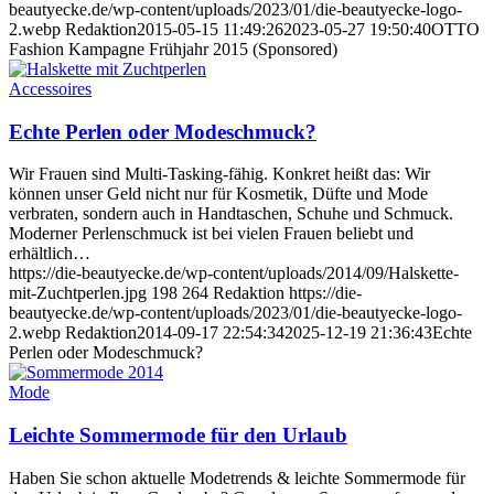
beautyecke.de/wp-content/uploads/2023/01/die-beautyecke-logo-
2.webp
Redaktion
2015-05-15 11:49:26
2023-05-27 19:50:40
OTTO
Fashion Kampagne Frühjahr 2015 (Sponsored)
Accessoires
Echte Perlen oder Modeschmuck?
Wir Frauen sind Multi-Tasking-fähig. Konkret heißt das: Wir
können unser Geld nicht nur für Kosmetik, Düfte und Mode
verbraten, sondern auch in Handtaschen, Schuhe und Schmuck.
Moderner Perlenschmuck ist bei vielen Frauen beliebt und
erhältlich…
https://die-beautyecke.de/wp-content/uploads/2014/09/Halskette-
mit-Zuchtperlen.jpg
198
264
Redaktion
https://die-
beautyecke.de/wp-content/uploads/2023/01/die-beautyecke-logo-
2.webp
Redaktion
2014-09-17 22:54:34
2025-12-19 21:36:43
Echte
Perlen oder Modeschmuck?
Mode
Leichte Sommermode für den Urlaub
Haben Sie schon aktuelle Modetrends & leichte Sommermode für