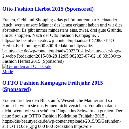
Otto Fashion Herbst 2015 (Sponsored)
Frauen, Geld und Shopping - das gehört untrennbar zueinander.
Auch, wenn unsere Männer das längst erkannt haben und wir dies
abstreiten. Es gibt immer mindestens eins, zwei, drei gute Gründe,
um zu shoppen. Nach der Otto Fashion Kampagne…
https://die-beautyecke.de/wp-content/uploads/2015/08/OTTO-
Herbst-Fashion.jpg
600
800
Redaktion
https://die-
beautyecke.de/wp-content/uploads/2023/01/die-beautyecke-logo-
2.webp
Redaktion
2015-08-28 12:05:06
2023-07-02 18:33:33
Otto
Fashion Herbst 2015 (Sponsored)
Mode
OTTO Fashion Kampagne Frühjahr 2015
(Sponsored)
Frauen - richten den Blick auf´s Wesentliche Männer sind so
komisch, wenn sie uns Frauen nicht verstehen. Vor allem dann
nicht, wenn wir von schönen Dingen ins Schwärmen geraten. Der
neue Spot zur OTTO Fashion Kollektion Frühjahr 2015…
https://die-beautyecke.de/wp-content/uploads/2015/05/Gefunden-
auf-OTTO.de_.jpg
600
800
Redaktion
https://die-