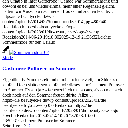
den Urlaub in Ihrer Garderobe? Gerade war Sommeranfang und
obwohl es bei uns wieder einmal mehr einer Regenzeit gleicht,
halten wir Ausschau nach neuen Looks und suchen leichte…
https://die-beautyecke.de/wp-
content/uploads/2014/06/Sommermode-2014.jpg
480
640
Redaktion
https://die-beautyecke.de/wp-
content/uploads/2023/01/die-beautyecke-logo-2.webp
Redaktion
2014-06-29 19:18:30
2025-12-19 21:36:32
Leichte
Sommermode für den Urlaub
Mode
Cashmere Pullover im Sommer
Eigentlich ist Sommerzeit und damit auch die Zeit, um Shirts zu
kaufen. Doch stattdessen kaufen wir dieses Jahr Cashmere Pullover
im Sommer. Es sah ja zwischenzeitlich mal so aus, als ob man sich
doch noch auf den Sommer freuen dürfte. Allzu…
https://die-beautyecke.de/wp-content/uploads/2023/01/die-
beautyecke-logo-2.webp
0
0
Redaktion
https://die-
beautyecke.de/wp-content/uploads/2023/01/die-beautyecke-logo-
2.webp
Redaktion
2013-06-14 10:20:58
2023-10-09
23:52:31
Cashmere Pullover im Sommer
Seite 1 von 2
1
2