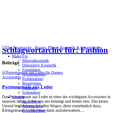
Schlagwortarchiv für: Fashion
Make-Up
Mineralkosmetik
Beiträge
Dekorative Kosmetik
Foundation
Schminkpinsel
Accessoires
Problemlöser
Beautytipps
Portemonnaie aus Leder
Wimpern
Schminken
Das Portemonnaie aus Leder ist eines der wichtigsten Accessoires in
Gesicht
unserem Alltag. Jeder von uns benötigt und besitzt eins. Das kleine
Anti-Aging
Utensil begleitet uns auf allen Wegen, dient vornehmlich dazu,
Augenpflege
Kleingeld und Geldscheine darin aufzubewahren.…
Gesichtspflege