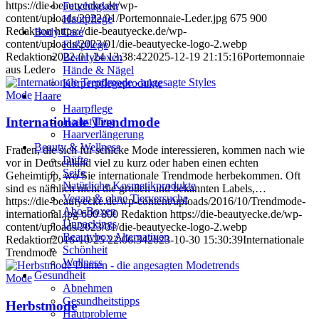
https://die-beautyecke.de/wp-
Feuchtigkeit
content/uploads/2022/01/Portemonnaie-Leder.jpg
675
900
Hautpflege
Redaktion
https://die-beautyecke.de/wp-
Body Care
content/uploads/2023/01/die-beautyecke-logo-2.webp
Fußpflege
Redaktion
2022-01-24 13:38:42
2025-12-19 21:15:16
Portemonnaie
Beautyboxen
aus Leder
Hände & Nägel
Körperpflegeprodukte
Mode
Haare
Haarpflege
Internationale Trendmode
Haarstyling
Haarverlängerung
Beauty & Wellness
Frauen, die sich für schicke Mode interessieren, kommen nach wie
Düfte
vor in Deutschland viel zu kurz oder haben einen echten
Seife
Geheimtipp, wo Sie internationale Trendmode herbekommen. Oft
Natürliche Kosmetikprodukte
sind es nämlich nicht die großen und bekannten Labels,…
Vegan & ohne Tierversuche
https://die-beautyecke.de/wp-content/uploads/2016/10/Trendmode-
Abo-Boxen
international.jpg
600
800
Redaktion
https://die-beautyecke.de/wp-
Unpackings
content/uploads/2023/01/die-beautyecke-logo-2.webp
Beautybox Alternativen
Redaktion
2016-10-25 22:06:34
2023-10-30 15:30:39
Internationale
Schönheit
Trendmode
Wellness
Gesundheit
Mode
Abnehmen
Gesundheitstipps
Herbstmode
Hautprobleme