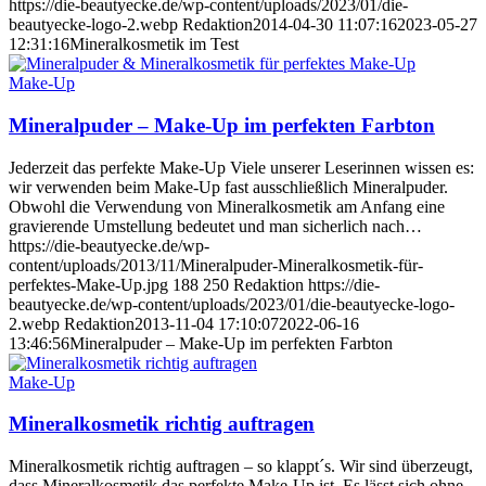
https://die-beautyecke.de/wp-content/uploads/2023/01/die-
beautyecke-logo-2.webp
Redaktion
2014-04-30 11:07:16
2023-05-27
12:31:16
Mineralkosmetik im Test
Make-Up
Mineralpuder – Make-Up im perfekten Farbton
Jederzeit das perfekte Make-Up Viele unserer Leserinnen wissen es:
wir verwenden beim Make-Up fast ausschließlich Mineralpuder.
Obwohl die Verwendung von Mineralkosmetik am Anfang eine
gravierende Umstellung bedeutet und man sicherlich nach…
https://die-beautyecke.de/wp-
content/uploads/2013/11/Mineralpuder-Mineralkosmetik-für-
perfektes-Make-Up.jpg
188
250
Redaktion
https://die-
beautyecke.de/wp-content/uploads/2023/01/die-beautyecke-logo-
2.webp
Redaktion
2013-11-04 17:10:07
2022-06-16
13:46:56
Mineralpuder – Make-Up im perfekten Farbton
Make-Up
Mineralkosmetik richtig auftragen
Mineralkosmetik richtig auftragen – so klappt´s. Wir sind überzeugt,
dass Mineralkosmetik das perfekte Make-Up ist. Es lässt sich ohne