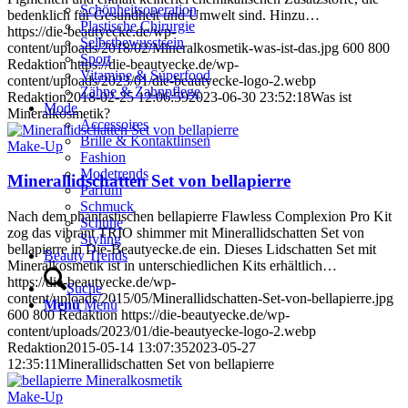
Schönheitsoperation
bedenklich für Gesundheit und Umwelt sind. Hinzu…
Plastische Chirurgie
https://die-beautyecke.de/wp-
Selbstbewusstsein
content/uploads/2018/02/Mineralkosmetik-was-ist-das.jpg
600
800
Sport
Redaktion
https://die-beautyecke.de/wp-
Vitamine & Superfood
content/uploads/2023/01/die-beautyecke-logo-2.webp
Zähne & Zahnpflege
Redaktion
2018-02-25 12:06:59
2023-06-30 23:52:18
Was ist
Mode
Mineralkosmetik?
Accessoires
Brille & Kontaktlinsen
Make-Up
Fashion
Modetrends
Minerallidschatten Set von bellapierre
Parfüm
Schmuck
Nach dem phantastischen bellapierre Flawless Complexion Pro Kit
Schuhe
zog das vibrant TRIO shimmer mit Minerallidschatten Set von
Styling
bellapierre in Die-Beautyecke.de ein. Dieses Lidschatten Set mit
Beauty Trends
Mineralkosmetik ist in unterschiedlichen Kits erhältlich…
https://die-beautyecke.de/wp-
Suche
content/uploads/2015/05/Minerallidschatten-Set-von-bellapierre.jpg
Menü
Menü
600
800
Redaktion
https://die-beautyecke.de/wp-
content/uploads/2023/01/die-beautyecke-logo-2.webp
Redaktion
2015-05-14 13:07:35
2023-05-27
12:35:11
Minerallidschatten Set von bellapierre
Make-Up