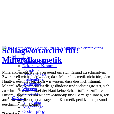
Schlagwortarchiv für:
Make-Up
Mineralkosmetik
Mineralkosmetik
Dekorative Kosmetik
Foundation
Mineralkosmetik ist hervorragend um sich gesund zu schminken.
Schminkpinsel
Zwar lesen wir immer wieder, dass Mineralkosmetik nicht für jeden
Problemlöser
Hauttyp geeignet sei, doch wir wissen, dass dies nicht stimmt.
Beautytipps
Mineralische Kosmetik ist die gesündeste und vielseitigste Art, sich
Wimpern
zu schminken und dabei der Haut keine Schadstoffe zuzuführen.
Schminken
Unsere Tipps rund um Mineral-Make-up und Co zeigen Ihnen, wie
Gesicht
auch Sie mit dieser hervorragenden Kosmetik perfekt und gesund
Anti-Aging
geschminkt sein können.
Augenpflege
Gesichtspflege