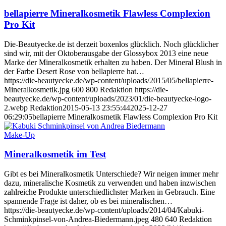
bellapierre Mineralkosmetik Flawless Complexion
Pro Kit
Die-Beautyecke.de ist derzeit boxenlos glücklich. Noch glücklicher
sind wir, mit der Oktoberausgabe der Glossybox 2013 eine neue
Marke der Mineralkosmetik erhalten zu haben. Der Mineral Blush in
der Farbe Desert Rose von bellapierre hat…
https://die-beautyecke.de/wp-content/uploads/2015/05/bellapierre-
Mineralkosmetik.jpg
600
800
Redaktion
https://die-
beautyecke.de/wp-content/uploads/2023/01/die-beautyecke-logo-
2.webp
Redaktion
2015-05-13 23:55:44
2025-12-27
06:29:05
bellapierre Mineralkosmetik Flawless Complexion Pro Kit
Make-Up
Mineralkosmetik im Test
Gibt es bei Mineralkosmetik Unterschiede? Wir neigen immer mehr
dazu, mineralische Kosmetik zu verwenden und haben inzwischen
zahlreiche Produkte unterschiedlichster Marken in Gebrauch. Eine
spannende Frage ist daher, ob es bei mineralischen…
https://die-beautyecke.de/wp-content/uploads/2014/04/Kabuki-
Schminkpinsel-von-Andrea-Biedermann.jpeg
480
640
Redaktion