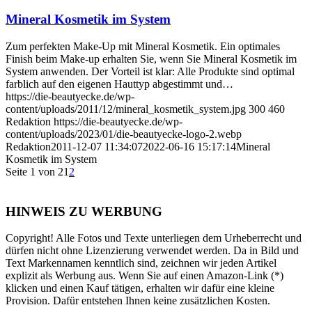
Mineral Kosmetik im System
Zum perfekten Make-Up mit Mineral Kosmetik. Ein optimales
Finish beim Make-up erhalten Sie, wenn Sie Mineral Kosmetik im
System anwenden. Der Vorteil ist klar: Alle Produkte sind optimal
farblich auf den eigenen Hauttyp abgestimmt und…
https://die-beautyecke.de/wp-
content/uploads/2011/12/mineral_kosmetik_system.jpg
300
460
Redaktion
https://die-beautyecke.de/wp-
content/uploads/2023/01/die-beautyecke-logo-2.webp
Redaktion
2011-12-07 11:34:07
2022-06-16 15:17:14
Mineral
Kosmetik im System
Seite 1 von 2
1
2
HINWEIS ZU WERBUNG
Copyright! Alle Fotos und Texte unterliegen dem Urheberrecht und
dürfen nicht ohne Lizenzierung verwendet werden. Da in Bild und
Text Markennamen kenntlich sind, zeichnen wir jeden Artikel
explizit als Werbung aus. Wenn Sie auf einen Amazon-Link (*)
klicken und einen Kauf tätigen, erhalten wir dafür eine kleine
Provision. Dafür entstehen Ihnen keine zusätzlichen Kosten.