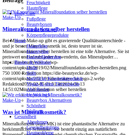
Beiträge
Feuchtigkeit
Hautpflege
Body Care
Make-Up
Fußpflege
Beautyboxen
Mineralfoundation selber herstellen
Hände & Nägel
Körperpflegeprodukte
Haare
Bei Mineral-Make-up gibt es gravierende Qualitätsunterschiede -
Haarpflege
und je besser Mineralkosmetik ist, desto teurer ist sie.
Haarstyling
Mineralfoundation selber herstellen ist eine tolle Alternative. Sie ist
Haarverlängerung
preiswert und erlaubt jeder Anwenderin, das Mineralpuder…
Beauty & Wellness
https://die-beautyecke.de/wp-
Düfte
content/uploads/2019/02/Mineralfoundation-selber-herstellen.png
Seife
750
1000
Redaktion
https://die-beautyecke.de/wp-
Natürliche Kosmetikprodukte
content/uploads/2023/01/die-beautyecke-logo-2.webp
Vegan & ohne Tierversuche
Redaktion
2019-02-05 01:51:46
2024-08-13
Abo-Boxen
14:51:02
Mineralfoundation selber herstellen
Unpackings
Beautybox Alternativen
Make-Up
Schönheit
Wellness
Was ist Mineralkosmetik?
Gesundheit
Abnehmen
Mineralkosmetik (kurz MK) ist eine phantastische Alternative zu
Gesundheitstipps
herkömmlicher Schminke. Sie besteht einzig aus natürlichen
Hautprobleme
Pigmenten und enthält keinerlei chemikalischen Zusatzstoffe, die