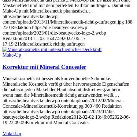
Maskeneffekt und mit dem perfekten Farbton auftragen. Damit ein
Make-Up mit Mineralkosmetik phantastisch…
https://die-beautyecke.de/wp-
content/uploads/2013/11/Mineralkosmetik-richtig-auftragen.jpg
188
250
Redaktion
https://die-beautyecke.de/wp-
content/uploads/2023/01/die-beautyecke-logo-2.webp
Redaktion
2013-11-03 16:47:59
2022-06-17
17:19:21
Mineralkosmetik richtig auftragen
Make-Up
Korrektur mit Mineral Concealer
Mineralkosmetik ist besser als konventionelle Schminke.
Mineralische Kosmetik verfügt über hervorragende Eigenschaften,
die nahezu jeden Makel der Haut absolut diskret wegzaubern –
wenn man die Mineralkosmetik richtig anzuwenden weiß.…
https://die-beautyecke.de/wp-content/uploads/2012/02/Mineral-
Concealer-Mineralkosmetik-Korrektur.jpg
300
460
Redaktion
https://die-beautyecke.de/wp-content/uploads/2023/01/die-
beautyecke-logo-2.webp
Redaktion
2012-02-02 13:46:05
2022-06-
19 22:09:09
Korrektur mit Mineral Concealer
Make-Up