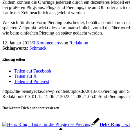
Zudem können die Ohrringe jederzeit durch ein dezenteres Modell ers
bei größeren Plugs aus. Plugs sind Piercings, die am Ohr oder auch 
Laufe der Zeit beachtlich ausgedehnt werden.
Wer sich für diese Form Piercing entscheidet, behält also nicht nur 
späteren Zeitpunkt, wirkt dies sehr unansehnlich, zumal die älter we
wie beim einfachen Piercing an später gedacht werden.
12. Januar 2013
/
0 Kommentare
/
von
Redaktion
Schlagworte:
Schmuck
Eintrag teilen
Teilen auf Facebook
Teilen auf X
Teilen auf Pinterest
https://die-beautyecke.de/wp-content/uploads/2013/01/Piercing-und
Redaktion
2013-01-12 15:06:21
2022-11-08 21:05:05
Sind Piercings i
Das könnte Dich auch interessieren
Helix Ring – wa