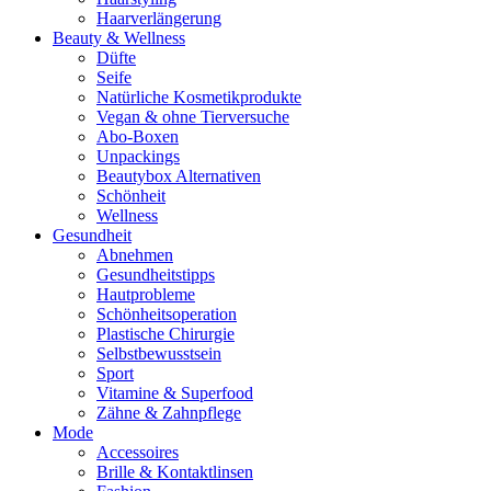
Haarverlängerung
Beauty & Wellness
Düfte
Seife
Natürliche Kosmetikprodukte
Vegan & ohne Tierversuche
Abo-Boxen
Unpackings
Beautybox Alternativen
Schönheit
Wellness
Gesundheit
Abnehmen
Gesundheitstipps
Hautprobleme
Schönheitsoperation
Plastische Chirurgie
Selbstbewusstsein
Sport
Vitamine & Superfood
Zähne & Zahnpflege
Mode
Accessoires
Brille & Kontaktlinsen