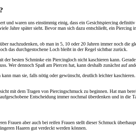
?
 und waren uns einstimmig einig, dass ein Gesichtspiercing definitiv s
ele Jahre später sieht. Bevor man sich dazu entschließt, ein Piercing 
arüber nachzudenken, ob man in 5, 10 oder 20 Jahren immer noch die gl
ch das durchgestochene Loch bleibt in der Regel sichtbar zurück.
t der besten Schminke ein Piercingloch nicht kaschieren kann. Gerade f
 muss. Wer dennoch Spaß am Piercen hat, kann deshalb zunächst auf and
 kann man sie, falls nötig oder gewünscht, deutlich leichter kaschieren.
 Gesicht mit dem Tragen von Piercingschmuck zu beginnen. Hat man bere
e aufgeschobene Entscheidung immer nochmal überdenken und in die Ta
eren Frauen aber auch bei reifen Frauen stellt dieser Schmuck überhaup
 längeren Haaren gut verdeckt werden können.