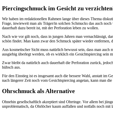
Piercingschmuck im Gesicht zu verzichten
Wir haben im redaktionellen Rahmen lange über dieses Thema diskutiert
Frage, inwieweit man als Träger/in solchen Schmucks das auch noch vi
dauerhaft dazu bereit ist, mit der Perforation leben zu wollen.
Nach wie vor gilt noch, dass in jungen Jahren man vernachlässigt, d
schön findet. Man kann zwar den Schmuck später wieder entfernen, do
Aus kosmetischer Sicht muss natürlich bewusst sein, dass man auch mi
ausgiebig überlegt werden, ob es wirklich ein Gesichtspiercing sein
Zwar bleibt da natürlich auch dauerhaft die Perforation zurück, jedoch
hübsch aus.
Für den Einstieg ist es insgesamt auch die bessere Wahl, anstatt im
nach längerer Zeit noch vom Gesichtspiercing angetan, kann man di
Ohrschmuck als Alternative
Ohnehin gesellschaftlich akzeptiert sind Ohrringe. Vor allem bei jüng
unproblematisch, da Ohrlöcher kaum auffallen und notfalls noch mit