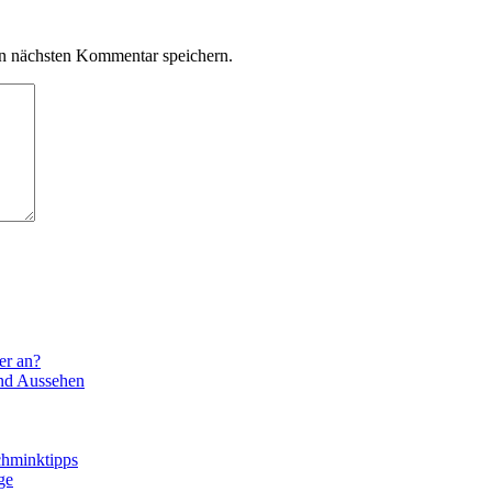
n nächsten Kommentar speichern.
er an?
und Aussehen
chminktipps
ge