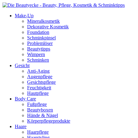
Make-Up
Mineralkosmetik
Dekorative Kosmetik
Foundation
Schminkpinsel
Problemlöser
Beautytipps
Wimpern
Schminken
Gesicht
Anti-Aging
Augenpflege
Gesichtspflege
Feuchtigkeit
Hautpflege
Body Care
Fußpflege
Beautyboxen
Hände & Nägel
Körperpflegeprodukte
Haare
Haarpflege
Haarstyling