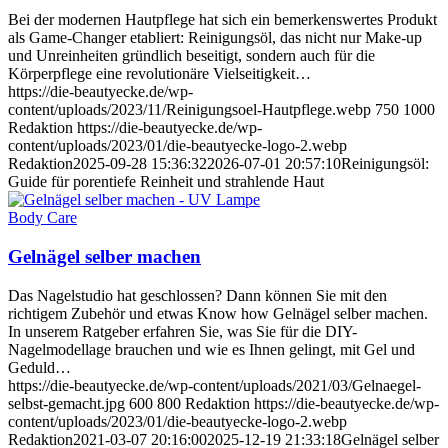
Bei der modernen Hautpflege hat sich ein bemerkenswertes Produkt
als Game-Changer etabliert: Reinigungsöl, das nicht nur Make-up
und Unreinheiten gründlich beseitigt, sondern auch für die
Körperpflege eine revolutionäre Vielseitigkeit…
https://die-beautyecke.de/wp-
content/uploads/2023/11/Reinigungsoel-Hautpflege.webp
750
1000
Redaktion
https://die-beautyecke.de/wp-
content/uploads/2023/01/die-beautyecke-logo-2.webp
Redaktion
2025-09-28 15:36:32
2026-07-01 20:57:10
Reinigungsöl:
Guide für porentiefe Reinheit und strahlende Haut
Body Care
Gelnägel selber machen
Das Nagelstudio hat geschlossen? Dann können Sie mit den
richtigem Zubehör und etwas Know how Gelnägel selber machen.
In unserem Ratgeber erfahren Sie, was Sie für die DIY-
Nagelmodellage brauchen und wie es Ihnen gelingt, mit Gel und
Geduld…
https://die-beautyecke.de/wp-content/uploads/2021/03/Gelnaegel-
selbst-gemacht.jpg
600
800
Redaktion
https://die-beautyecke.de/wp-
content/uploads/2023/01/die-beautyecke-logo-2.webp
Redaktion
2021-03-07 20:16:00
2025-12-19 21:33:18
Gelnägel selber