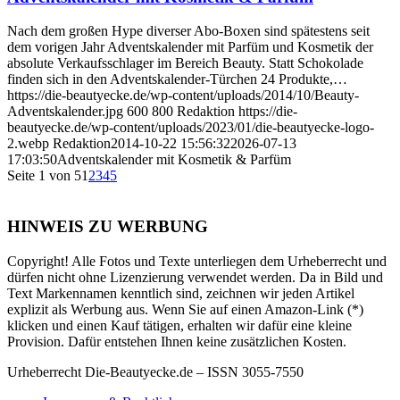
Nach dem großen Hype diverser Abo-Boxen sind spätestens seit
dem vorigen Jahr Adventskalender mit Parfüm und Kosmetik der
absolute Verkaufsschlager im Bereich Beauty. Statt Schokolade
finden sich in den Adventskalender-Türchen 24 Produkte,…
https://die-beautyecke.de/wp-content/uploads/2014/10/Beauty-
Adventskalender.jpg
600
800
Redaktion
https://die-
beautyecke.de/wp-content/uploads/2023/01/die-beautyecke-logo-
2.webp
Redaktion
2014-10-22 15:56:32
2026-07-13
17:03:50
Adventskalender mit Kosmetik & Parfüm
Seite 1 von 5
1
2
3
4
5
HINWEIS ZU WERBUNG
Copyright! Alle Fotos und Texte unterliegen dem Urheberrecht und
dürfen nicht ohne Lizenzierung verwendet werden. Da in Bild und
Text Markennamen kenntlich sind, zeichnen wir jeden Artikel
explizit als Werbung aus. Wenn Sie auf einen Amazon-Link (*)
klicken und einen Kauf tätigen, erhalten wir dafür eine kleine
Provision. Dafür entstehen Ihnen keine zusätzlichen Kosten.
Urheberrecht Die-Beautyecke.de – ISSN 3055-7550