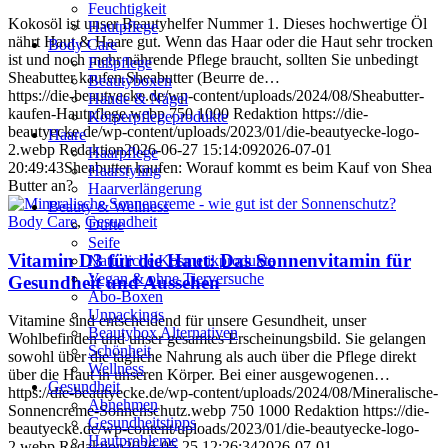
Feuchtigkeit
Kokosöl ist unser Beautyhelfer Nummer 1. Dieses hochwertige Öl
Hautpflege
nährt Haut & Haare gut. Wenn das Haar oder die Haut sehr trocken
Body Care
ist und noch mehr nährende Pflege braucht, sollten Sie unbedingt
Fußpflege
Sheabutter kaufen.Sheabutter (Beurre de…
Beautyboxen
https://die-beautyecke.de/wp-content/uploads/2024/08/Sheabutter-
Hände & Nägel
kaufen-Hautpflege.webp
750
1000
Redaktion
https://die-
Körperpflegeprodukte
beautyecke.de/wp-content/uploads/2023/01/die-beautyecke-logo-
Haare
2.webp
Redaktion
2026-06-27 15:14:09
2026-07-01
Haarpflege
20:49:43
Sheabutter kaufen: Worauf kommt es beim Kauf von Shea
Haarstyling
Butter an?
Haarverlängerung
Beauty & Wellness
Body Care
,
Gesundheit
Düfte
Seife
Vitamin D3 für die Haut: Das Sonnenvitamin für
Natürliche Kosmetikprodukte
Vegan & ohne Tierversuche
Gesundheit und Aussehen
Abo-Boxen
Unpackings
Vitamine sind entscheidend für unsere Gesundheit, unser
Beautybox Alternativen
Wohlbefinden und unser gesamtes Erscheinungsbild. Sie gelangen
Schönheit
sowohl über die tägliche Nahrung als auch über die Pflege direkt
Wellness
über die Haut in unseren Körper. Bei einer ausgewogenen…
Gesundheit
https://die-beautyecke.de/wp-content/uploads/2024/08/Mineralische-
Abnehmen
Sonnencreme-Sonnenschutz.webp
750
1000
Redaktion
https://die-
Gesundheitstipps
beautyecke.de/wp-content/uploads/2023/01/die-beautyecke-logo-
Hautprobleme
2.webp
Redaktion
2026-05-25 12:26:34
2026-07-01