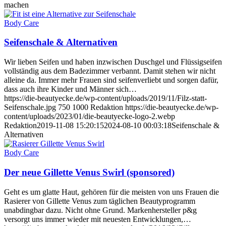
machen
Body Care
Seifenschale & Alternativen
Wir lieben Seifen und haben inzwischen Duschgel und Flüssigseifen
vollständig aus dem Badezimmer verbannt. Damit stehen wir nicht
alleine da. Immer mehr Frauen sind seifenverliebt und sorgen dafür,
dass auch ihre Kinder und Männer sich…
https://die-beautyecke.de/wp-content/uploads/2019/11/Filz-statt-
Seifenschale.jpg
750
1000
Redaktion
https://die-beautyecke.de/wp-
content/uploads/2023/01/die-beautyecke-logo-2.webp
Redaktion
2019-11-08 15:20:15
2024-08-10 00:03:18
Seifenschale &
Alternativen
Body Care
Der neue Gillette Venus Swirl (sponsored)
Geht es um glatte Haut, gehören für die meisten von uns Frauen die
Rasierer von Gillette Venus zum täglichen Beautyprogramm
unabdingbar dazu. Nicht ohne Grund. Markenhersteller p&g
versorgt uns immer wieder mit neuesten Entwicklungen,…