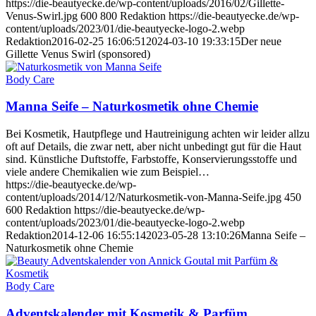
https://die-beautyecke.de/wp-content/uploads/2016/02/Gillette-
Venus-Swirl.jpg
600
800
Redaktion
https://die-beautyecke.de/wp-
content/uploads/2023/01/die-beautyecke-logo-2.webp
Redaktion
2016-02-25 16:06:51
2024-03-10 19:33:15
Der neue
Gillette Venus Swirl (sponsored)
Body Care
Manna Seife – Naturkosmetik ohne Chemie
Bei Kosmetik, Hautpflege und Hautreinigung achten wir leider allzu
oft auf Details, die zwar nett, aber nicht unbedingt gut für die Haut
sind. Künstliche Duftstoffe, Farbstoffe, Konservierungsstoffe und
viele andere Chemikalien wie zum Beispiel…
https://die-beautyecke.de/wp-
content/uploads/2014/12/Naturkosmetik-von-Manna-Seife.jpg
450
600
Redaktion
https://die-beautyecke.de/wp-
content/uploads/2023/01/die-beautyecke-logo-2.webp
Redaktion
2014-12-06 16:55:14
2023-05-28 13:10:26
Manna Seife –
Naturkosmetik ohne Chemie
Body Care
Adventskalender mit Kosmetik & Parfüm