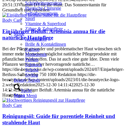
Schönheitsoperation
20:51:33
Vitamin D3 für die Haut: Das Sonnenvitamin für
Plastische Chirurgie
Gesundheit und Aussehen
Selbstbewusstsein
Sport
Body Care
Vitamine & Superfood
Zähne & Zahnpflege
Einjähriger Beifuß: Artemisia annua für die
Mode
natürliche Hautpflege
Accessoires
Brille & Kontaktlinsen
Bei der Pflege gesunder und problematischer Haut wünschen sich
Fashion
immer mehr Menschen möglichst natürliche Pflegeprodukte mit
Modetrends
pflanzlichen Wirkstoffen. Das ist auch eine gute Idee. Denn viele
Parfüm
Pflanzen verfügen über hervorragende natürliche…
Schmuck
https://die-beautyecke.de/wp-content/uploads/2024/07/Einjaehriger-
Schuhe
Beifuss-Salbe.webp
750
1000
Redaktion
https://die-
Styling
beautyecke.de/wp-content/uploads/2023/01/die-beautyecke-logo-
Beauty Trends
2.webp
Redaktion
2025-12-30 14:11:42
2025-12-30
14:11:42
Einjähriger Beifuß: Artemisia annua für die natürliche
Suche
Hautpflege
Menü
Menü
Body Care
Reinigungsöl: Guide für porentiefe Reinheit und
strahlende Haut