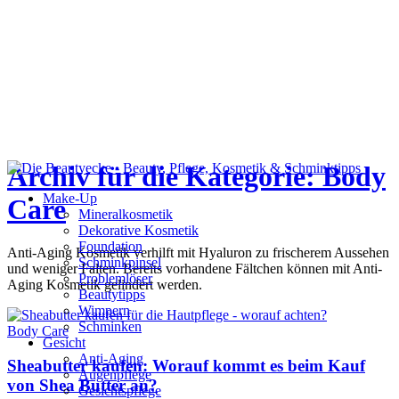
Archiv für die Kategorie: Body
Make-Up
Care
Mineralkosmetik
Dekorative Kosmetik
Foundation
Anti-Aging Kosmetik verhilft mit Hyaluron zu frischerem Aussehen
Schminkpinsel
und weniger Falten. Bereits vorhandene Fältchen können mit Anti-
Problemlöser
Aging Kosmetik gelindert werden.
Beautytipps
Wimpern
Schminken
Body Care
Gesicht
Anti-Aging
Sheabutter kaufen: Worauf kommt es beim Kauf
Augenpflege
von Shea Butter an?
Gesichtspflege