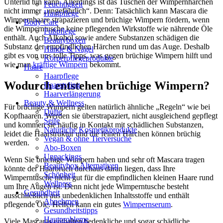
Unterlid tun kann. Allerdings ist das Tuschen der Wimpernhärchen
Feuchtigkeit
nicht immer „ungefährlich“. Denn: Tatsächlich kann Mascara die
Hautpflege
Wimpernhaare strapazieren und brüchige Wimpern fördern, wenn
Body Care
die Wimperntusche keine pflegenden Wirkstoffe wie nährende Öle
Fußpflege
enthält. Auch Alkohol sowie andere Substanzen schädigen die
Beautyboxen
Substanz der empfindlichen Härchen rund um das Auge. Deshalb
Hände & Nägel
gibt es von uns tolle Tipps, was gegen brüchige Wimpern hilft und
Körperpflegeprodukte
wie man
kräftige Wimpern
bekommt.
Haare
Haarpflege
Wodurch entstehen brüchige Wimpern?
Haarstyling
Haarverlängerung
Beauty & Wellness
Für brüchige Wimpern gelten natürlich ähnliche „Regeln“ wie bei
Düfte
Kopfhaaren. Werden sie überstrapaziert, nicht ausgleichend gepflegt
Seife
und kommen sie häufig in Kontakt mit schädlichen Substanzen,
Natürliche Kosmetikprodukte
leidet die Haarstruktur und die feinen Härchen können brüchig
Vegan & ohne Tierversuche
werden.
Abo-Boxen
Unpackings
Wenn Sie brüchige Wimpern haben und sehr oft Mascara tragen
Beautybox Alternativen
könnte der Haarbruch durchaus daran liegen, dass Ihre
Schönheit
Wimperntusche nicht gut für die empfindlichen kleinen Haare rund
Wellness
um Ihre Augen ist. Denn nicht jede Wimperntusche besteht
Gesundheit
ausschließlich aus unbedenklichen Inhaltsstoffe und enthält
Abnehmen
pflegende Öle. Helfen kann ein gutes
Wimpernserum
.
Gesundheitstipps
Hautprobleme
Viele Mascaras enthalten bedenkliche und sogar schädliche