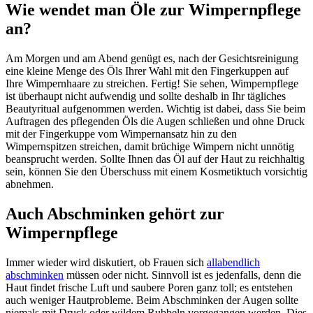
Wie wendet man Öle zur Wimpernpflege
an?
Am Morgen und am Abend genügt es, nach der Gesichtsreinigung
eine kleine Menge des Öls Ihrer Wahl mit den Fingerkuppen auf
Ihre Wimpernhaare zu streichen. Fertig! Sie sehen, Wimpernpflege
ist überhaupt nicht aufwendig und sollte deshalb in Ihr tägliches
Beautyritual aufgenommen werden. Wichtig ist dabei, dass Sie beim
Auftragen des pflegenden Öls die Augen schließen und ohne Druck
mit der Fingerkuppe vom Wimpernansatz hin zu den
Wimpernspitzen streichen, damit brüchige Wimpern nicht unnötig
beansprucht werden. Sollte Ihnen das Öl auf der Haut zu reichhaltig
sein, können Sie den Überschuss mit einem Kosmetiktuch vorsichtig
abnehmen.
Auch Abschminken gehört zur
Wimpernpflege
Immer wieder wird diskutiert, ob Frauen sich
allabendlich
abschminken
müssen oder nicht. Sinnvoll ist es jedenfalls, denn die
Haut findet frische Luft und saubere Poren ganz toll; es entstehen
auch weniger Hautprobleme. Beim Abschminken der Augen sollte
niemals mit Druck oder wildem Rubbeln vorgegangen werden. Dies