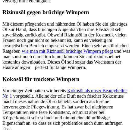
versorgt mit Feuchtigkeit.
Rizinusöl gegen brüchige Wimpern
Mit diesem pflegenden und nährenden Öl haben Sie ein günstiges
Öl zur Hand, dass brüchigen Augenhärchen ihre Elastizität sehr
zuverlässig zurückgibt. Obwohl Rizinusöl in der Kosmetik vielen
Frauen noch gar nicht so bekannt ist, kann es vielseitig im
kosmetischen Bereich eingesetzt werden. Einen sehr ausführlichen
Ratgeber,
wie man mit Rizinusöl brüchige Wimpern pflegt
und was
man sonst noch damit tun kann, können Sie auf riziniusoel.net
kostenlos downloaden. Dieses Öl soll sogar das Wachstum der
Haare anregen – perfekt für lange Wimpern.
Kokosöl für trockene Wimpern
Vor einiger Zeit hatten wir bereits
Kokosöl als unser Beautyhelfer
Nr. 1
vorgestellt. Alleine der tolle Duft nach frischer Kokosnuss
macht dieses nährende Öl so beliebt, sondern auch seine
hervorragende Pflegewirkung. Es hat zwar bei niedrigeren
Temperaturen eine feste Konsistenz, schmilzt aber bei
Körperkontakt sehr schnell und nimmt eine dünnflüssige
Eigenschaft an, so dass es sich problemlos auch dünn auftragen
lässt.