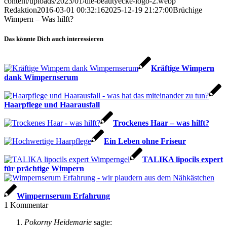
content/uploads/2023/01/die-beautyecke-logo-2.webp
Redaktion
2016-03-01 00:32:16
2025-12-19 21:27:00
Brüchige
Wimpern – Was hilft?
Das könnte Dich auch interessieren
Kräftige Wimpern
dank Wimpernserum
Haarpflege und Haarausfall
Trockenes Haar – was hilft?
Ein Leben ohne Friseur
TALIKA lipocils expert
für prächtige Wimpern
Wimpernserum Erfahrung
1
Kommentar
Pokorny Heidemarie
sagte: