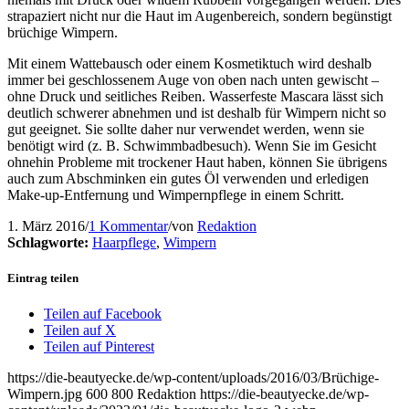
strapaziert nicht nur die Haut im Augenbereich, sondern begünstigt
brüchige Wimpern.
Mit einem Wattebausch oder einem Kosmetiktuch wird deshalb
immer bei geschlossenem Auge von oben nach unten gewischt –
ohne Druck und seitliches Reiben. Wasserfeste Mascara lässt sich
deutlich schwerer abnehmen und ist deshalb für Wimpern nicht so
gut geeignet. Sie sollte daher nur verwendet werden, wenn sie
benötigt wird (z. B. Schwimmbadbesuch). Wenn Sie im Gesicht
ohnehin Probleme mit trockener Haut haben, können Sie übrigens
auch zum Abschminken ein gutes Öl verwenden und erledigen
Make-up-Entfernung und Wimpernpflege in einem Schritt.
1. März 2016
/
1 Kommentar
/
von
Redaktion
Schlagworte:
Haarpflege
,
Wimpern
Eintrag teilen
Teilen auf Facebook
Teilen auf X
Teilen auf Pinterest
https://die-beautyecke.de/wp-content/uploads/2016/03/Brüchige-
Wimpern.jpg
600
800
Redaktion
https://die-beautyecke.de/wp-