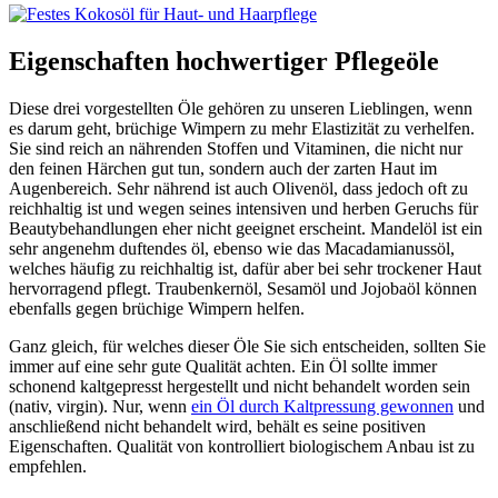
Eigenschaften hochwertiger Pflegeöle
Diese drei vorgestellten Öle gehören zu unseren Lieblingen, wenn
es darum geht, brüchige Wimpern zu mehr Elastizität zu verhelfen.
Sie sind reich an nährenden Stoffen und Vitaminen, die nicht nur
den feinen Härchen gut tun, sondern auch der zarten Haut im
Augenbereich. Sehr nährend ist auch Olivenöl, dass jedoch oft zu
reichhaltig ist und wegen seines intensiven und herben Geruchs für
Beautybehandlungen eher nicht geeignet erscheint. Mandelöl ist ein
sehr angenehm duftendes öl, ebenso wie das Macadamianussöl,
welches häufig zu reichhaltig ist, dafür aber bei sehr trockener Haut
hervorragend pflegt. Traubenkernöl, Sesamöl und Jojobaöl können
ebenfalls gegen brüchige Wimpern helfen.
Ganz gleich, für welches dieser Öle Sie sich entscheiden, sollten Sie
immer auf eine sehr gute Qualität achten. Ein Öl sollte immer
schonend kaltgepresst hergestellt und nicht behandelt worden sein
(nativ, virgin). Nur, wenn
ein Öl durch Kaltpressung gewonnen
und
anschließend nicht behandelt wird, behält es seine positiven
Eigenschaften. Qualität von kontrolliert biologischem Anbau ist zu
empfehlen.