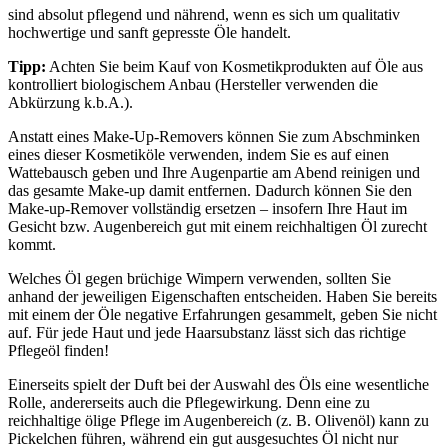
sind absolut pflegend und nährend, wenn es sich um qualitativ
hochwertige und sanft gepresste Öle handelt.
Tipp:
Achten Sie beim Kauf von Kosmetikprodukten auf Öle aus
kontrolliert biologischem Anbau (Hersteller verwenden die
Abkürzung k.b.A.).
Anstatt eines Make-Up-Removers können Sie zum Abschminken
eines dieser Kosmetiköle verwenden, indem Sie es auf einen
Wattebausch geben und Ihre Augenpartie am Abend reinigen und
das gesamte Make-up damit entfernen. Dadurch können Sie den
Make-up-Remover vollständig ersetzen – insofern Ihre Haut im
Gesicht bzw. Augenbereich gut mit einem reichhaltigen Öl zurecht
kommt.
Welches Öl gegen brüchige Wimpern verwenden, sollten Sie
anhand der jeweiligen Eigenschaften entscheiden. Haben Sie bereits
mit einem der Öle negative Erfahrungen gesammelt, geben Sie nicht
auf. Für jede Haut und jede Haarsubstanz lässt sich das richtige
Pflegeöl finden!
Einerseits spielt der Duft bei der Auswahl des Öls eine wesentliche
Rolle, andererseits auch die Pflegewirkung. Denn eine zu
reichhaltige ölige Pflege im Augenbereich (z. B. Olivenöl) kann zu
Pickelchen führen, während ein gut ausgesuchtes Öl nicht nur