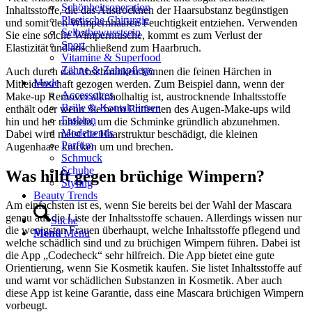
Schönheitsoperation
Inhaltsstoffe, die das Austrocknen der Haarsubstanz begünstigen
Plastische Chirurgie
und somit den Wimpernhaaren Feuchtigkeit entziehen. Verwenden
Selbstbewusstsein
Sie eine solche Wimperntusche, kommt es zum Verlust der
Sport
Elastizität und anschließend zum Haarbruch.
Vitamine & Superfood
Zähne & Zahnpflege
Auch durch das Abschminken können die feinen Härchen in
Mode
Mitleidenschaft gezogen werden. Zum Beispiel dann, wenn der
Accessoires
Make-up Remover alkoholhaltig ist, austrocknende Inhaltsstoffe
Brille & Kontaktlinsen
enthält oder wenn Sie beim Entfernen des Augen-Make-ups wild
Fashion
hin und her rubbeln, um die Schminke gründlich abzunehmen.
Modetrends
Dabei wird meist die Haarstruktur beschädigt, die kleinen
Parfüm
Augenhaare knicken um und brechen.
Schmuck
Schuhe
Was hilft gegen brüchige Wimpern?
Styling
Beauty Trends
Am einfachsten ist es, wenn Sie bereits bei der Wahl der Mascara
genau auf die Liste der Inhaltsstoffe schauen. Allerdings wissen nur
Suche
die wenigsten Frauen überhaupt, welche Inhaltsstoffe pflegend und
Menü
Menü
welche schädlich sind und zu brüchigen Wimpern führen. Dabei ist
die App „Codecheck“ sehr hilfreich. Die App bietet eine gute
Orientierung, wenn Sie Kosmetik kaufen. Sie listet Inhaltsstoffe auf
und warnt vor schädlichen Substanzen in Kosmetik. Aber auch
diese App ist keine Garantie, dass eine Mascara brüchigen Wimpern
vorbeugt.