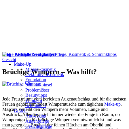
Blog - Aktuelle Neuigkeiten
Gesicht
Make-Up
Mineralkosmetik
Brüchige Wimpern – Was hilft?
Dekorative Kosmetik
Foundation
Schminkpinsel
Problemlöser
Beautytipps
Jede Frau träumt vom perfekten Augenaufschlag und für die meisten
Wimpern
Frauen gehört zumindest Wimperntusche zum täglichen
Make-up
.
Schminken
Mascara verleiht den Wimpern mehr Volumen, Länge und
Gesicht
Ausdruck. Allerdings steht immer wieder die Frage im Raum, ob
Anti-Aging
Wimperntusche für brüchige Wimpern verantwortlich ist und was
Augenpflege
man gegen das Brechen der feinen Härchen am Oberlid und
Gesichtspflege