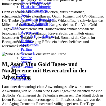
Schönheitsoperation
Immunsystem der Traube macht.
Plastische Chirurgie
Selbstbewusstsein
Denn er schützt vor Pilzen, Bakterien, Virusinfektionen,
Sport
schädigenden Umwelteinflüssen, Ozon, Toxinen und UV-Strahlung.
Vitamine & Superfood
Die Traube verstärkt die Bildung des Wirkstoffes, je schwieriger das
Zähne & Zahnpflege
Milieu und das Klima, indem Sie angesiedelt ist. Die Vino Gold
Mode
Tages- und Nachtcreme mit Traubenkernöl enthält deshalb die
Accessoires
besonders hohe Konzentration Resveratrols, das mittels einem
Brille & Kontaktlinsen
besonderen Verfahren gewonnen wird. Somit ist die Creme im
Fashion
Bezug auf den Anti Aging Effekt ein äußerst beliebtes und
Modetrends
wirksames Produkt.
Parfüm
Schmuck
Schuhe
Styling
M. Asam Vino Gold Tages- und
Beauty Trends
Nachtcreme mit Resveratrol in der
Suche
Anwendung
Menü
Menü
Laut einer dermatologischen Anwendungsstudie wurde unter
Anwendung von M. Asam Vino Gold Tages- und Nachtcreme eine
deutliche Verringerung der Faltentiefe gemessen. Das klingt doch in
jedem Fall schon mal hervorragend. Im Praxistest sind wir von der
Anti Aging Creme mit Resveratrol völlig begeistert. Der Tiegel