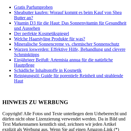
Gratis Parfumproben
Sheabutter kaufen: Worauf kommt es beim Kauf von Shea
Butter an?
Vitamin D3 für die Haut: Das Sonnenvitamin für Gesundheit
und Aussehen
Der perfekte Kosmetikspiegel
Welche Haarstyling Produkte für was?
Mineralische Sonnencreme vs. chemischer Sonnenschutz
Warzen loswerden: Effektive Hilfe, Behandlung und clevere
Schminktipps
Einjähriger Beifuß: Artemisia annua für die natürliche
Hautpflege
Schädliche Inhaltsstoffe in Kosmetik
Reinigungsöl: Guide für porentiefe Reinheit und strahlende
Haut
HINWEIS ZU WERBUNG
Copyright! Alle Fotos und Texte unterliegen dem Urheberrecht und
dürfen nicht ohne Lizenzierung verwendet werden. Da in Bild und
Text Markennamen kenntlich sind, zeichnen wir jeden Artikel
explizit als Werbung aus. Wenn Sie auf einen Amazon-Link (*)