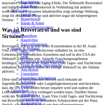
Feuchtigkeit
innovative Pflege mit Anti Aging Effekt. Die Wirkstoffe Resveratrol
Hautpflege
und kaltgepresstes Traubenkernöl in Verbindung mit anderen
Body Care
wertvollen und wirksamen Inhaltsstoffen zeigt sofortige Wirkung,
Fußpflege
sorgt für anhaltende Pflege und aktiviert sogar die körpereigenen
Beautyboxen
Sirtuine.
Hände & Nägel
Körperpflegeprodukte
Was ist Resveratrol und was sind
Haare
Sirtuine?
Haarpflege
Haarstyling
Haarverlängerung
Resveratrol, wie es in sehr hoher Konzentration in der M. Asam
Beauty & Wellness
Vino Gold Tages- und Nachtcreme enthalten ist, ist eine
Düfte
Geheimwaffe jugendlichen Aussehens und soll in den USA der
Seife
Wirkstoff schlechthin sein. Aktuelle Forschungsergebnisse
Natürliche Kosmetikprodukte
bestätigen, dass das in M. Asam Vino Gold Tages- und Nachtcreme
Vegan & ohne Tierversuche
enthaltene Resveratrol bisher der einzige Wirkstoff ist, der Sirtuine
Abo-Boxen
aktiviert.
Unpackings
Beautybox Alternativen
Diese sind im medizinischen Bereich auch bekannt als
Schönheit
Jugendlichkeitsenzyme oder Langlebigkeitsenzyme und bewirken,
Wellness
dass die DNA von Zellen besser repariert wird und zudem die
Gesundheit
Lebensdauer der Zellen verlängert werden kann. Darüber hinaus
Abnehmen
wirkt der Wirkstoff der M. Asam Vino Gold Tages- und Nachtcreme
Gesundheitstipps
mit Resveratrol durch ein besonderes Schutzsystem auf der Haut,
Hautprobleme
ähnlich, wie der Stoff es auch mit dem pflanzeneigenen