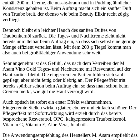
enthält 200 ml Creme, die nussig-braun und in Pudding ähnlicher
Konsistenz gehalten ist. Beim Auftrag macht sich ein sanfter Duft
von Traube breit, der ebenso wie beim Beauty Elixir recht zügig
verfliegt.
Dennoch bleibt ein leichter Hauch des sanften Duftes von
Traubenkernöl zurück. Die Tages- und Nachtcreme zieht nicht
bereits unmittelbar beim Auftrag ein, so dass sich selbst eine geringe
Menge effizient verteilen lässt. Mit dem 200 g Tiegel kommt man
also auch bei großflächiger Anwendung sehr weit.
Sehr angenehm ist das Gefühl, das nach dem Verreiben der M.
Asam Vino Gold Tages- und Nachtcreme mit Resveratrol auf der
Haut zurück bleibt. Die eingecremten Partien fühlen sich sanft
gepflegt, aber nicht fettig oder klebrig an. Der Pflegeeffekt tritt
bereits spürbar schon beim Auftrag ein, so dass man schon beim
Cremen merkt, wie gut die Haut versorgt wird.
Auch optisch ist sofort ein erster Effekt wahrzunehmen.
Eingecremte Stellen wirken glatter, ebener und einfach schöner. Der
Pflegeeffekt mit Sofortwirkung wird erzielt durch das bereits
besprochene Resveratrol, OPC, kaltgepresstem Traubenkernöl,
Vitamin C, Vitamin E, Aloe Vera, Jojobaöl.
Die Anwendungsempfehlung des Herstellers M. Asam empfiehlt das