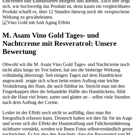
Eincremen und Einmassieren morgens und abends. Auch hier zeigt
sich, wie hochwertig das Produkt ist, denn kaum ein vergleichbares
Produkt schafft es, über 12 Stunden hinweg noch die versprochene
Wirkung zu gewährleisten.
M. Asam Vino Gold Tages- und
Nachtcreme mit Resveratrol: Unsere
Bewertung
Obwohl wir die M. Asam Vino Gold Tages- und Nachtcreme noch
nicht allzu lange im Test haben, hat uns die bisherige Wirkung
vollständig überzeugt. Seit einigen Tagen auf dem Handrücken
angewandt zeigte sich schon beim ersten Auftrag eine leichte
Veränderung der Haut, die auch fühlbar ist. Streicht man mit den
Fingerkuppen über die behandelte Hälfte des Handrückens, fühlt
sich die Haut viel feiner, zarter und glatter an – selbst viele Stunden
nach dem Auftrag der Creme.
Leider ist der Effekt noch nicht so auffällig, dass man ihn
fotografisch erfassen kann. Dennoch halten wir dies für Sie im Auge
und wenn sich der Effekt der Hautstraffung und Fältchenmilderung
sichtbarer verstärkt, werden wir Ihnen Fotos selbstverständlich gerne
nachreichen. Es hat also den Anschein, dass das Resveratrol von M.