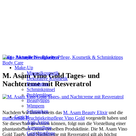
Blog - Aktuelle Neuigkeiten
Body Care
Make-Up
Mineralkosmetik
M. Asam Vino Gold Tages- und
Dekorative Kosmetik
Nachtcreme mit Resveratrol
Foundation
Schminkpinsel
Problemlöser
Beautytipps
Wimpern
Schminken
Nachdem wir Ihnen bereits das
M. Asam Beauty Elixir
und die
Gesicht
mattierende Feuchtigkeitspflege Vino Gold
vorgestellt haben und
Anti-Aging
Sie dieses hier gewinnen können, folgt nun die Vorstellung einer
Augenpflege
phantastischen Creme derselben Produktlinie. Die M. Asam Vino
Gesichtspflege
Gold Tages- und Nachtcreme mit Resveratrol gilt als höchst