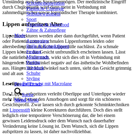
Umständen auch das Sprachvermögen. Der medizinische Eingriff
Schönheitsoperation
durch Cheiloplastik wird dann meist in Verbindung mit
Plastische Chirurgie
zahnmedizinischer sowie logopädischer Therapie kombiniert.
Selbstbewusstsein
Sport
Lippen aufspritzen Alter
Vitamine & Superfood
Zähne & Zahnpflege
Mode
Lippenkorrekturen werden aber dann durchgeführt, wenn Patient
Accessoires
oder Patientin unter zu schmalen Lippenformen leiden oder
Brille & Kontaktlinsen
altersbedingt die natürliche Lippenfülle nachlässt. Zu schmale
Fashion
Lippen können das Gesicht unfreundlich erscheinen lassen. Lässt
Modetrends
die natürliche Fülle nach, wirkt sich dies oft in Verbindung mit
Parfüm
hängendem Mundwinkel negativ auf das ästhetische Wohlbefinden
Schmuck
aus. Hängen die Mundwinkel nach unten, sieht das Gesicht grimmig
Schuhe
und alt aus.
Styling
Lesetipp:
Falten weg mit Macrolane
Beauty Trends
Das Lippen aufspritzen verleiht Oberlippe und Unterlippe wieder
Suche
mehr Fülle, betont den Amorbogen und sorgt für ein schöneres
Menü
Menü
Gesichtsprofil. Zwar lassen sich durch gekonnte Schminktechniken
mit
Lippenstift
kleine Korrekturen durchführen. Doch dies stellt
lediglich eine temporärere Verschönerung dar, die bei einem
gewissen Leidensdruck oder dem Wunsch nach dauerhafter
Veränderung keine Lösung ist. Dem Wunsch, sich die Lippen
aufspritzen zu lassen, ist daher nachvollziehbar.