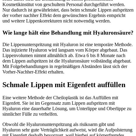
Kosmetikinstitut von geschultem Personal durchgeführt werden.
Nur dadurch ist gewährleistet, dass beim schmale Lippen aufspritzen
der vorher nachher Effekt dem gewünschten Ergebnis entspricht
und weitere Lippenkorrekturen nicht notwendig werden.
Wie lange hält eine Behandlung mit Hyaluronsäure?
Die Lippenunterspritzung mit Hyaluron ist eine temporäre Methode.
Das injizierte Hyaluron wird langsam vom Körper abgebaut. Das
Lippenvolumen nimmt allmählich ab. Etwa 6 bis 8 Monate nach
dem Lippen aufspritzen ist die Hyaluronsäure vollständig abgebaut.
Mit Folgebehandlungen in regelmäßigen Abständen lässt sich der
Vorher-Nachher-Effekt erhalten.
Schmale Lippen mit Eigenfett auffüllen
Eine weitere Methode der Cheiloplastik ist das Auffüllen mit
Eigenfett. Sie ist im Gegensatz zum Lippen aufspritzen mit
Hyaluron eine dauerhafte Lösung, um Unterlippe und Oberlippe zu
sinnlicher Fülle zu verhelfen.
Obwohl die Hyaluronunterspritzung als risikoarm gibt und
Hyaluron sehr gute Verträglichkeit aufweist, wird die Aufpolsterung
mit Eigenfett deshalb bevorzugt, weil hierbei auf körperfremdes