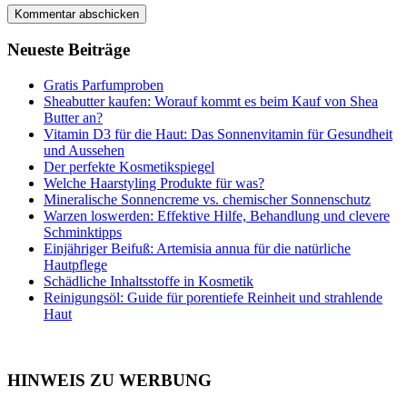
Neueste Beiträge
Gratis Parfumproben
Sheabutter kaufen: Worauf kommt es beim Kauf von Shea
Butter an?
Vitamin D3 für die Haut: Das Sonnenvitamin für Gesundheit
und Aussehen
Der perfekte Kosmetikspiegel
Welche Haarstyling Produkte für was?
Mineralische Sonnencreme vs. chemischer Sonnenschutz
Warzen loswerden: Effektive Hilfe, Behandlung und clevere
Schminktipps
Einjähriger Beifuß: Artemisia annua für die natürliche
Hautpflege
Schädliche Inhaltsstoffe in Kosmetik
Reinigungsöl: Guide für porentiefe Reinheit und strahlende
Haut
HINWEIS ZU WERBUNG