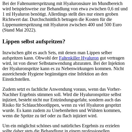
Bei der Faltenunterspritzung mit Hyaluronsäure im Mundbereich
wird beispielsweise zur Behandlung von etwa zwischen 0,6 ml und
1 ml Hyaluron benötigt. Allerdings stellt dies nur einen groben
Richtwert dar. Durchschnittlich betragen die Kosten für die
Lippenunterspritzung mit Hyaluron zwischen 400 und 500 Euro
(Stand Mai 2022).
Lippen selbst aufspritzen?
Inzwischen gibt es auch Sets, mit denen man Lippen selber
aufspritzen kann. Obwohl der
Faltenkiller Hyaluron
gut vertragen
wird, ist von dieser Selbstanwendung abzuraten. Bei der Injektion
der Hyaluronspritze kann es zu Nebenwirkungen kommen. Nicht
ausreichende Hygiene begünstigen eine Infektion an den
Einstichstellen.
Zudem setzt es fachliche Anwendung voraus, wenn das Vorher-
Nachher Ergebnis stimmen soll. Wird die Hyaluronspritze selbst
injiziert, besteht nicht nur Entzündungsgefahr, sondern auch das
Risiko für Schlauchbootlippen, wenn zu viel Hyaluron gespritzt
wurde. Es kann zudem zu Unebenheiten und Wülsten kommen,
wenn die Spritze zu tief oder zu flach injiziert wird.
Um ein möglichst schönes und natürliches Ergebnis zu erzielen
sollte daher stets die Behandlung in einem professionellen