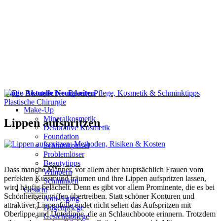
Blog - Aktuelle Neuigkeiten
Plastische Chirurgie
Make-Up
Mineralkosmetik
Lippen aufspritzen
Dekorative Kosmetik
Foundation
Schminkpinsel
Problemlöser
Beautytipps
Dass manche Männer, vor allem aber hauptsächlich Frauen vom
Wimpern
perfekten Kussmund träumen und ihre Lippen aufspritzen lassen,
Schminken
wird häufig belächelt. Denn es gibt vor allem Prominente, die es bei
Gesicht
Schönheitseingriffen übertreiben. Statt schöner Konturen und
Anti-Aging
attraktiver Lippenfülle endet nicht selten das Aufspritzen mit
Augenpflege
Oberlippe und Unterlippe, die an Schlauchboote erinnern. Trotzdem
Gesichtspflege