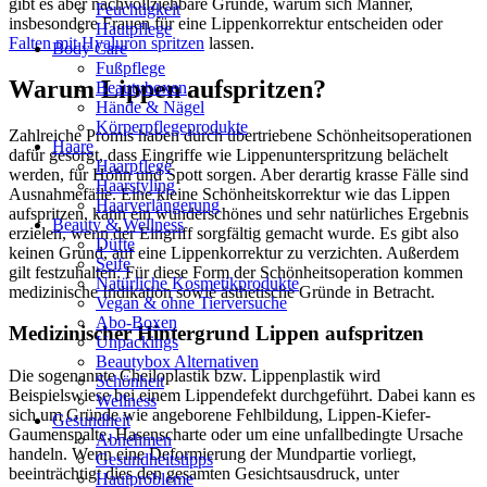
gibt es aber nachvollziehbare Gründe, warum sich Männer,
Feuchtigkeit
insbesondere Frauen für eine Lippenkorrektur entscheiden oder
Hautpflege
Falten mit Hyaluron spritzen
lassen.
Body Care
Fußpflege
Warum Lippen aufspritzen?
Beautyboxen
Hände & Nägel
Körperpflegeprodukte
Zahlreiche Promis haben durch übertriebene Schönheitsoperationen
Haare
dafür gesorgt, dass Eingriffe wie Lippenunterspritzung belächelt
Haarpflege
werden, für Hohn und Spott sorgen. Aber derartig krasse Fälle sind
Haarstyling
Ausnahmefälle. Eine kleine Schönheitskorrektur wie das Lippen
Haarverlängerung
aufspritzen, kann ein wunderschönes und sehr natürliches Ergebnis
Beauty & Wellness
erzielen, wenn der Eingriff sorgfältig gemacht wurde. Es gibt also
Düfte
keinen Grund, auf eine Lippenkorrektur zu verzichten. Außerdem
Seife
gilt festzuhalten: Für diese Form der Schönheitsoperation kommen
Natürliche Kosmetikprodukte
medizinische Indikation sowie ästhetische Gründe in Betracht.
Vegan & ohne Tierversuche
Abo-Boxen
Medizinischer Hintergrund Lippen aufspritzen
Unpackings
Beautybox Alternativen
Die sogenannte Cheiloplastik bzw. Lippenplastik wird
Schönheit
Beispielswiese bei einem Lippendefekt durchgeführt. Dabei kann es
Wellness
sich um Gründe wie angeborene Fehlbildung, Lippen-Kiefer-
Gesundheit
Gaumenspalte, Hasenscharte oder um eine unfallbedingte Ursache
Abnehmen
handeln. Wenn eine Deformierung der Mundpartie vorliegt,
Gesundheitstipps
beeinträchtigt dies den gesamten Gesichtsausdruck, unter
Hautprobleme