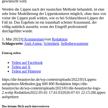
gewünscht wird.
Werden die Lippen nach der russischen Methode behandelt, ist eine
sehr feine Modellierung der Lippenkonturen möglich, ohne dass von
vorne die Lippen prall wirken, wie es bei Schlauchboot-Lippen der
Fall ist. Das Ergebnis ist ein traumhaft schöner Kussmund, der
völlig natürlich aussieht, wenn der Eingriff professionell
durchgeführt wurde.
1. Mai 2022
/
0 Kommentare
/
von
Redaktion
Schlagworte:
Anti-Aging
,
Schönheit
,
Selbstbewusstsein
Eintrag teilen
Teilen auf Facebook
Teilen auf X
Teilen auf Pinterest
https://die-beautyecke.de/wp-content/uploads/2022/05/Lippen-
aufspritzen-Methoden.jpg
600
800
Redaktion
https://die-
beautyecke.de/wp-content/uploads/2023/01/die-beautyecke-logo-
2.webp
Redaktion
2022-05-01 17:41:03
2026-07-01 22:15:28
Lippen
aufspritzen
Das könnte Dich auch interessieren