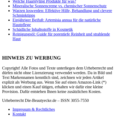
Welche Haarstyling Produkte für was?
Mineralische Sonnencreme vs. chemischer Sonnenschutz
Warzen loswerden: Effektive Hilfe, Behandlung und clevere
Schminktipps
Einjähriger Beifuß: Artemisia annua für die natürliche
Hautpflege
Schädliche Inhaltsstoffe in Kosmetik
Reinigungsöl: Guide für porentiefe Reinheit und strahlende
Haut
HINWEIS ZU WERBUNG
Copyright! Alle Fotos und Texte unterliegen dem Urheberrecht und
dürfen nicht ohne Lizenzierung verwendet werden. Da in Bild und
Text Markennamen kenntlich sind, zeichnen wir jeden Artikel
explizit als Werbung aus. Wenn Sie auf einen Amazon-Link (*)
klicken und einen Kauf tätigen, erhalten wir dafür eine kleine
Provision. Dafür entstehen Ihnen keine zusätzlichen Kosten.
Urheberrecht Die-Beautyecke.de – ISSN 3055-7550
Impressum & Rechtliches
Kontakt