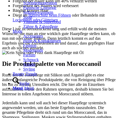
Föhnzeit der Haare kann um 40% verkürzt werden
Schönheitsoperation
Formbarkeit des Haares wird verbessert
Plastische Chirurgie
Bändigt krauses Haar
Selbstbewusstsein
Dient als
Hitzeschutz beim Föhnen
oder Behandeln mit
Sport
Lockenstab oder Glätteisen
Vitamine & Superfood
Zähne & Zahnpflege
Diese Liste ist beeindruckend lang und erfüllt wohl die meisten
Mode
Wünsche, die man an eine wirklich gute Haarpflege stellen kann, ob
Accessoires
nun mit oder ohne Silikon. Denn letztlich kommt es auf das
Brille & Kontaktlinsen
Ergebnis und die Zufriedenheit an und darauf, dass gepflegtes Haar
Fashion
auch als solches aussieht.
Modetrends
Parfüm
Schmuck
Die Produktpalette von Moroccanoil
Schuhe
Styling
Beauty Trends
Rund um die Haarpflege mit Silikon und Arganöl gibt es eine
äußerst umfangreiche Produktpalette, die von Reinigung über Pflege
Suche
bis hin zu Styling Utensilien reicht. Die hier alle im Einzelnen
Menü
Menü
aufzuzählen, würde den Rahmen sprengen, deshalb können Sie bei
Interesse in tollen Angeboten von Moroccanoil stöbern.
Jedenfalls kann und soll auch bei dieser Haarpflege systemisch
angewendet werden, um das beste Ergebnis rauszuholen. Die
gesamte Pflegelinie dreht sich rund um das Moroccanoil, das in
Shampoos, Spülungen, Masken sowie Stylingprodukten enthalten