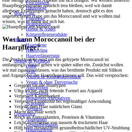
eine Menge positiver Aspekte mit sich bringen. Wir werden unserem
Feuchtigkeit
Haarpflegeprogramm natürlich treu bleiben, weil wir damit
Hautpflege
allerbeste Erfahrungen gemacht haben, dennoch gibt es den
Body Care
ungebrochenen Hype um das Moroccanoil und wir wollten mal
Fußpflege
wissen, was es damit auf sich hat.
Beautyboxen
Hände & Nägel
Körperpflegeprodukte
Was kann Moroccanoil bei der
Haare
Haarpflege
Haarpflege?
Haarstyling
Haarverlängerung
Die Produktpalette rund um das gehypete Morrocanoil ist
Beauty & Wellness
umfangreich, darauf gehen wir später näher ein. Zunächst wollen
Düfte
wir mal zusammenfassen, was das berühmte Produkt mit Silikon
Seife
und Arganöl bei der Haarpflege können soll. Das wird versprochen:
Natürliche Kosmetikprodukte
Vegan & ohne Tierversuche
Geeignet für alle Haartypen
Abo-Boxen
Ultra leichte, nicht fettende Formel aus Arganöl
Unpackings
Verbessert Kämmbarkeit
Beautybox Alternativen
Verbessert Elastitizität bei regelmäßiger Anwendung
Schönheit
Verleiht dem Haar natürlichen Glanz
Wellness
Macht das Haar weich
Gesundheit
Reich an Antioxidantien, Proteinen & Vitaminen
Abnehmen
Leicht aufnehmbar von nassem & trockenem Haar
Gesundheitstipps
Hilft beim Herausfiltern gesundheitsschädlicher UV-Strahlung
Hautprobleme