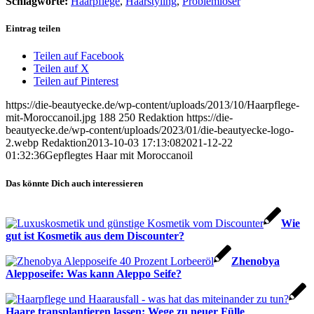
Schlagworte:
Haarpflege
,
Haarstyling
,
Problemlöser
Eintrag teilen
Teilen auf Facebook
Teilen auf X
Teilen auf Pinterest
https://die-beautyecke.de/wp-content/uploads/2013/10/Haarpflege-
mit-Moroccanoil.jpg
188
250
Redaktion
https://die-
beautyecke.de/wp-content/uploads/2023/01/die-beautyecke-logo-
2.webp
Redaktion
2013-10-03 17:13:08
2021-12-22
01:32:36
Gepflegtes Haar mit Moroccanoil
Das könnte Dich auch interessieren
Wie
gut ist Kosmetik aus dem Discounter?
Zhenobya
Alepposeife: Was kann Aleppo Seife?
Haare transplantieren lassen: Wege zu neuer Fülle