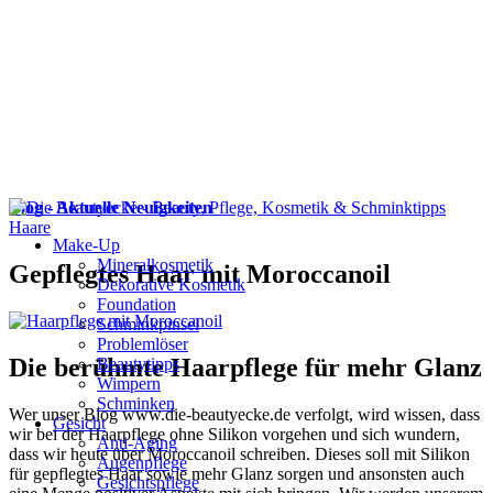
Blog - Aktuelle Neuigkeiten
Haare
Make-Up
Mineralkosmetik
Gepflegtes Haar mit Moroccanoil
Dekorative Kosmetik
Foundation
Schminkpinsel
Problemlöser
Die berühmte Haarpflege für mehr Glanz
Beautytipps
Wimpern
Schminken
Wer unser Blog www.die-beautyecke.de verfolgt, wird wissen, dass
Gesicht
wir bei der Haarpflege ohne Silikon vorgehen und sich wundern,
Anti-Aging
dass wir heute über Moroccanoil schreiben. Dieses soll mit Silikon
Augenpflege
für gepflegtes Haar sowie mehr Glanz sorgen und ansonsten auch
Gesichtspflege