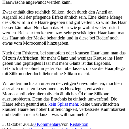
Haarwäsche angewandt werden kann.
Zwar enthält dies reichlich Silikon, doch durch den Anteil an
Arganöl soll der pflegende Effekt ähnlich sein. Eine kleine Menge
des Öls wird in die Haare gegeben und gut verteilt, so wird das Haar
besser kämmbar. Nun kann das Haar wie gewohnt weiter frisiert
werden. Bei sehr trockenem bzw. sehr geschädigten Haar kann man
das Haar mit der Maske behandeln und in diese bei Bedarf noch
etwas vom Moroccanoil hinzugeben.
Nach dem Frisieren, bei stumpfem oder krausen Haar kann man das
Öl zum Auffrischen, für mehr Glanz und weniger Krause ins Haar
geben und gepflegtes Haar mit mehr Glanz ist das Ergebnis.
Letztlich ist es ohnehin jeder Frau überlassen, ob sie die Haarpflege
mit Silikon oder doch lieber ohne Silikon macht.
Wir ändern nichts an unseren derzeitigen Gewohnheiten, möchten
aber allen unseren Leserinnen ans Herz legen, entweder
Moroccanoil oder alternativ ein ähnliches Öl ohne Silikone
auszuprobieren. Denn das Ergebnis ist einfach umwerfend. Die
Haare sehen gesund aus,
kein Spliss mehr
, keine unerwünschten
krausen Haare bei hoher Luftfeuchtigkeit, verbesserte Kämmbarkeit
und deutlich mehr Glanz – was will frau mehr?
3. Oktober 2013
/
0 Kommentare
/
von
Redaktion