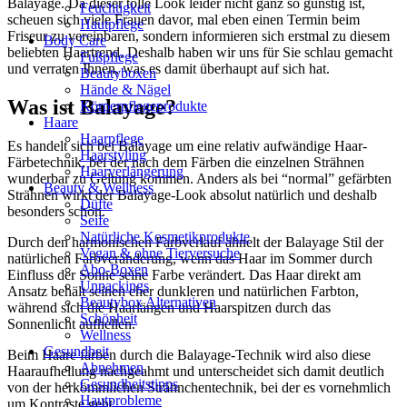
Balayage. Da dieser tolle Look leider nicht ganz so günstig ist,
Feuchtigkeit
scheuen sich viele Frauen davor, mal eben einen Termin beim
Hautpflege
Friseur zu vereinbaren, sondern informieren sich erstmal zu diesem
Body Care
beliebten Haartrend. Deshalb haben wir uns für Sie schlau gemacht
Fußpflege
und verraten Ihnen, was es damit überhaupt auf sich hat.
Beautyboxen
Hände & Nägel
Was ist Balayage?
Körperpflegeprodukte
Haare
Haarpflege
Es handelt sich bei Balayage um eine relativ aufwändige Haar-
Haarstyling
Färbetechnik, bei der nach dem Färben die einzelnen Strähnen
Haarverlängerung
wunderbar zu Geltung kommen. Anders als bei “normal” gefärbten
Beauty & Wellness
Strähnen wirkt der Balayage-Look absolut natürlich und deshalb
Düfte
besonders schön.
Seife
Natürliche Kosmetikprodukte
Durch den harmonischen Farbverlauf ähnelt der Balayage Stil der
Vegan & ohne Tierversuche
natürlichen Farbveränderung, wenn das Haar im Sommer durch
Abo-Boxen
Einfluss der Sonne seine Farbe verändert. Das Haar direkt am
Unpackings
Ansatz behält seinen eher dunkleren und natürlichen Farbton,
Beautybox Alternativen
während sich die Haarlängen und Haarspitzen durch das
Schönheit
Sonnenlicht aufhellen.
Wellness
Gesundheit
Beim Haare färben durch die Balayage-Technik wird also diese
Abnehmen
Haaraufhellung nachgeahmt und unterscheidet sich damit deutlich
Gesundheitstipps
von der herkömmlichen Strähnchentechnik, bei der es vornehmlich
Hautprobleme
um Kontraste geht.