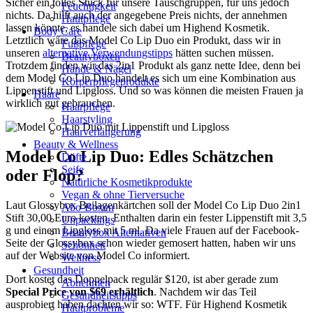
Sicher ein tolles Stück für unsere Tauschgruppen, für uns jedoch
Feuchtigkeit
nichts. Da hilft auch der angegebene Preis nichts, der annehmen
Hautpflege
lassen könnte, es handele sich dabei um Highend Kosmetik.
Body Care
Letztlich wäre das Model Co Lip Duo ein Produkt, dass wir in
Fußpflege
unseren
alternative Verwendungstipps
hätten suchen müssen.
Beautyboxen
Trotzdem finden wir das 2in1 Produkt als ganz nette Idee, denn bei
Hände & Nägel
dem Model Co Lip Duo handelt es sich um eine Kombination aus
Körperpflegeprodukte
Lippenstift und Lipgloss. Und so was können die meisten Frauen ja
Haare
wirklich gut gebrauchen.
Haarpflege
Haarstyling
Haarverlängerung
Beauty & Wellness
Model Co Lip Duo: Edles Schätzchen
Düfte
Seife
oder Flop?
Natürliche Kosmetikprodukte
Vegan & ohne Tierversuche
Laut Glossybox Beilagenkärtchen soll der Model Co Lip Duo 2in1
Abo-Boxen
Stift 30,00 Euro kosten. Enthalten darin ein fester Lippenstift mit 3,5
Unpackings
g und einem Lipgloss mit 5 ml. Da viele Frauen auf der Facebook-
Beautybox Alternativen
Seite der Glossybox schon wieder gemosert hatten, haben wir uns
Schönheit
auf der Website von Model Co informiert.
Wellness
Gesundheit
Dort kostet das Doppelpack regulär $120, ist aber gerade zum
Abnehmen
Special Price von $69 erhältlich
. Nachdem wir das Teil
Gesundheitstipps
ausprobiert haben dachten wir so: WTF. Für Highend Kosmetik
Hautprobleme