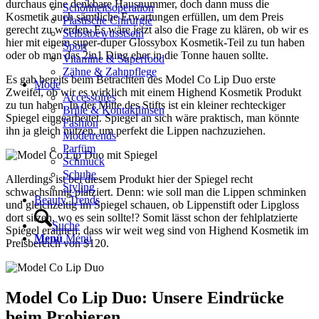
durchaus eine denkbare Hausnummer, doch dann muss die
Schönheitsoperation
Kosmetik auch sämtliche Erwartungen erfüllen, um dem Preis
Plastische Chirurgie
gerecht zu werden. Es wäre jetzt also die Frage zu klären, ob wir es
Selbstbewusstsein
hier mit einem super-duper Glossybox Kosmetik-Teil zu tun haben
Sport
oder ob man das 2in1 Ding eher in die Tonne hauen sollte.
Vitamine & Superfood
Zähne & Zahnpflege
Es gab bereits beim Betrachten des Model Co Lip Duo erste
Mode
Zweifel, ob wir es wirklich mit einem Highend Kosmetik Produkt
Accessoires
zu tun haben. In der Mitte des Stifts ist ein kleiner rechteckiger
Brille & Kontaktlinsen
Spiegel eingearbeitet. Spiegel an sich wäre praktisch, man könnte
Fashion
ihn ja gleich nutzen, um perfekt die Lippen nachzuziehen.
Modetrends
Parfüm
Schmuck
Schuhe
Allerdings ist bei diesem Produkt hier der Spiegel recht
Styling
schwachsinnig platziert. Denn: wie soll man die Lippen schminken
Beauty Trends
und gleichzeitig im Spiegel schauen, ob Lippenstift oder Lipgloss
dort sitzen, wo es sein sollte!? Somit lässt schon der fehlplatzierte
Suche
Spiegel erahnen, dass wir weit weg sind von Highend Kosmetik im
Menü
Menü
Preisbereich von $120.
Model Co Lip Duo: Unsere Eindrücke
beim Probieren