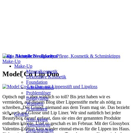
Blog - Aktuelle Neuigkeiten
Make-Up
Make-Up
Mineralkosmetik
Model Co Lip Duo
Dekorative Kosmetik
Foundation
Schminkpinsel
Problemlöser
Optisch nett – aber wirklich so toll? Bis jetzt haben wir es
Beautytipps
vermieden, auf diesem Blog über Lippenstifte mehr als nötig zu
Wimpern
schreiben. Der Grund: niemand aus dem Team mag sie. Das bezieht
Schminken
sich auch auf Glosse und Lip Liner. Wir sind natürlich bei jeder
Gesicht
Beautybox darauf gefasst, dass sie eins der genannten Produkte
Anti-Aging
enthalten könnte. Und so geschah es im Februar. Mit der Glossybox
Augenpflege
Valentins-Edition kam wieder einmal etwas für die Lippen ins Haus.
Gesichtspflege