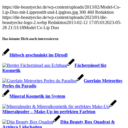
https://die-beautyecke.de/wp-content/uploads/2013/02/Model-Co-
Lip-Duo-mit-Lippenstift-und-Lipgloss.jpg
300
460
Redaktion
https://die-beautyecke.de/wp-content/uploads/2023/01/die-
beautyecke-logo-2.webp
Redaktion
2013-02-12 17:05:01
2023-05-
28 21:53:18
Model Co Lip Duo
Das könnte Dich auch interessieren
Hübsch geschminkt im Dirndl
Fächerpinsel für
Kosmetik
Guerlain Meteorites
Perles du Paradis
Mineral Kosmetik im System
Mineralpuder – Make-Up im perfekten Farbton
Dita Beauty Box Quadrat &
Artdeco Lidschatten