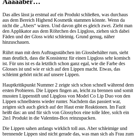
Aaaaaber…
Das alles lässt ja erstmal auf ein Produkt schließen, was durchaus
aus dem Bereich Highend Kosmetik stammen könnte. Wenn da
nicht die „Abers“ wären. Und davon gibt es gleich zwei. Zieht man
den Applikator aus dem Röhrchen des Lipgloss, ziehen sich dabei
Fäden und der Gloss wirkt schleimig. Grund genug, näher
hinzuschauen.
Rührt man mit dem Auftragsstäbchen im Glossbehälter rum, sieht
man deutlich, dass die Konsistenz für einen Lipgloss sehr komisch
ist. Für uns ist es da letztlich schon ganz egal, wie die Farbe des
Glosses ist und wie er sich auf den Lippen macht. Etwas, das
schleimt gehört nicht auf unsere Lippen.
Hauptkritikpunkt Nummer 2 zeigte sich schon schnell während dem
ersten Probieren. Die Lippen fingen an, leicht zu brennen und somit
mussten Lippenstift und Lipgloss von Model Co Lip Duo von den
Lippen schnellstens wieder runter. Nachdem das passiert war,
zeigten sich auch gleich auf der Haut erste Reaktionen. Im Fazit
heißt das: an und für sich von Glossybox eine tolle Idee, solch ein
2in1 Produkt in die Valentins-Box reinzupacken.
Die Lippen sahen anfangs wirklich toll aus. Aber schleimige und
brennende Lippen sind nicht gerade das, was man sich als Frau zum