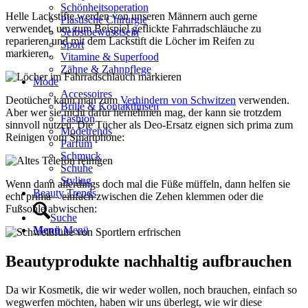
Schönheitsoperation
Helle Lackstifte werden von unseren Männern auch gerne
Plastische Chirurgie
verwendet, um zum Beispiel geflickte Fahrradschläuche zu
Selbstbewusstsein
reparieren und mit dem Lackstift die Löcher im Reifen zu
Sport
markieren.
Vitamine & Superfood
Zähne & Zahnpflege
Mode
Accessoires
Deotücher kann man zum
Verhindern von Schwitzen
verwenden.
Brille & Kontaktlinsen
Aber wer sie nicht dafür hernehmen mag, der kann sie trotzdem
Fashion
sinnvoll nutzen. Die Tücher als Deo-Ersatz eignen sich prima zum
Modetrends
Reinigen vom Smartphone:
Parfüm
Schmuck
Schuhe
Styling
Wenn dann allerdings doch mal die Füße müffeln, dann helfen sie
Beauty Trends
echt prima – einfach zwischen die Zehen klemmen oder die
Fußsohle abwischen:
Suche
Menü
Menü
Beautyprodukte nachhaltig aufbrauchen
Da wir Kosmetik, die wir weder wollen, noch brauchen, einfach so
wegwerfen möchten, haben wir uns überlegt, wie wir diese