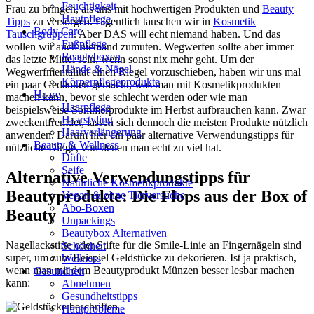
Feuchtigkeit
Frau zu bringen, als uns mit hochwertigen Produkten und
Beauty
Hautpflege
Tipps
zu versorgen. Eigentlich tauschen wir in
Kosmetik
Body Care
Tauschgruppen
. Aber DAS will echt niemand haben. Und das
Fußpflege
wollen wir auch niemand zumuten. Wegwerfen sollte aber immer
Beautyboxen
das letzte Mittel sein, wenn sonst nix mehr geht. Um der
Hände & Nägel
Wegwerfmentalität einen Riegel vorzuschieben, haben wir uns mal
Körperpflegeprodukte
ein paar Gedanken gemacht, was man mit Kosmetikprodukten
Haare
machen kann, bevor sie schlecht werden oder wie man
Haarpflege
beispielsweise Sommerprodukte im Herbst aufbrauchen kann. Zwar
Haarstyling
zweckentfremdet, lassen sich dennoch die meisten Produkte nützlich
Haarverlängerung
anwenden. Darum hier ein paar alternative Verwendungstipps für
Beauty & Wellness
nützliche Dinge, von denen man echt zu viel hat.
Düfte
Seife
Alternative Verwendungstipps für
Natürliche Kosmetikprodukte
Beautyprodukte: Die Flops aus der Box of
Vegan & ohne Tierversuche
Abo-Boxen
Beauty
Unpackings
Beautybox Alternativen
Nagellackstifte oder Stifte für die Smile-Linie an Fingernägeln sind
Schönheit
super, um zum Beispiel Geldstücke zu dekorieren. Ist ja praktisch,
Wellness
wenn man mit dem Beautyprodukt Münzen besser lesbar machen
Gesundheit
kann:
Abnehmen
Gesundheitstipps
Hautprobleme