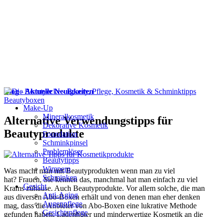
Blog - Aktuelle Neuigkeiten
Beautyboxen
Make-Up
Mineralkosmetik
Alternative Verwendungstipps für
Dekorative Kosmetik
Beautyprodukte
Foundation
Schminkpinsel
Problemlöser
Beautytipps
Wimpern
Was macht man mit Beautyprodukten wenn man zu viel
Schminken
hat? Frauen, Sie kennen das, manchmal hat man einfach zu viel
Gesicht
Krams zuhause. Auch Beautyprodukte. Vor allem solche, die man
Anti-Aging
aus diversen Abo-Boxen erhält und von denen man eher denken
Augenpflege
mag, dass die Anbieter von Abo-Boxen eine lukrative Methode
Gesichtspflege
gefunden haben, Ladenhüter und minderwertige Kosmetik an die