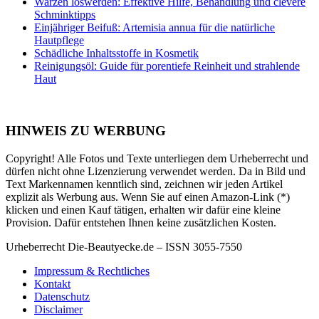
Warzen loswerden: Effektive Hilfe, Behandlung und clevere
Schminktipps
Einjähriger Beifuß: Artemisia annua für die natürliche
Hautpflege
Schädliche Inhaltsstoffe in Kosmetik
Reinigungsöl: Guide für porentiefe Reinheit und strahlende
Haut
HINWEIS ZU WERBUNG
Copyright! Alle Fotos und Texte unterliegen dem Urheberrecht und
dürfen nicht ohne Lizenzierung verwendet werden. Da in Bild und
Text Markennamen kenntlich sind, zeichnen wir jeden Artikel
explizit als Werbung aus. Wenn Sie auf einen Amazon-Link (*)
klicken und einen Kauf tätigen, erhalten wir dafür eine kleine
Provision. Dafür entstehen Ihnen keine zusätzlichen Kosten.
Urheberrecht Die-Beautyecke.de – ISSN 3055-7550
Impressum & Rechtliches
Kontakt
Datenschutz
Disclaimer