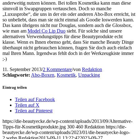
anderweitig nutzen können. Bei tollen Kosmetika kann man diese
sinnvoll in Swapgruppen vertauschen. Doch so manche
„Luxusprobe“, die uns in der ein oder anderen Abo-Box erreicht, ist
so unbeliebt, dass man sie nicht einmal als Goodie loswerden kann.
Das kann übrigens nicht nur Douglas, sondern auch die Glossbox,
wie man am
Model Co Lip Duo
sieht. Für solche sind unsere
alternativen Verwendungstipps für diese Beautyprodukte echt
klasse. Wenn es Ihnen ebenso geht, dass Sie manche Beauty Dinge
überhaupt nicht gebrauchen können, fragen Sie doch auch einfach
mal Ihren Mann. Irgendwas fehlt doch in der Werkzeugkiste immer
;-)
11. September 2013
/
2 Kommentare
/
von
Redaktion
Schlagworte:
Abo-Boxen
,
Kosmetik
,
Unpacking
Eintrag teilen
Teilen auf Facebook
Teilen auf X
Teilen auf Pinterest
https://die-beautyecke.de/wp-content/uploads/2013/09/Alternative-
Tipps-für-Kosmetikprodukte.jpg
300
460
Redaktion
https://die-
beautyecke.de/wp-content/uploads/2023/01/die-beautyecke-logo-
2.webp
Redaktion
2013-09-11 13:22:42
2023-09-27