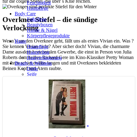
für die coolen Stiefel, die über´s Knie reichen.
Feuchtigkeit
Hautpflege
Body Care
Overknee Stiefel – die sündige
Fußpflege
Beautyboxen
Verlockung
Hände & Nägel
Körperpflegeprodukte
Wenn´s um den Overknee geht, fällt uns als erstes Vivian ein. Was ?
Haare
Sie kennen Vivian nicht? Aber sicher doch! Vivian, die charmante
Haarpflege
Dame aus dem horizontalen Gewerbe, die einst in Person von Julia
Haarstyling
Roberts dem heißen Richard Gere im Kino-Klassiker Pretty Woman
Haarverlängerung
mit ihren schier endlos langen und mit Overknees bekleideten
Beauty & Wellness
Beinen Kopf und Atem raubte.
Düfte
Seife
Natürliche Kosmetikprodukte
Vegan & ohne Tierversuche
Abo-Boxen
Unpackings
Beautybox Alternativen
Schönheit
Wellness
Gesundheit
Abnehmen
Gesundheitstipps
Hautprobleme