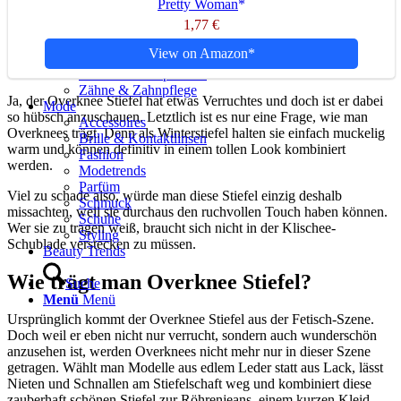
Pretty Woman
Schönheitsoperation
1,77 €
Plastische Chirurgie
Selbstbewusstsein
View on Amazon
Sport
Vitamine & Superfood
Zähne & Zahnpflege
Ja, der Overknee Stiefel hat etwas Verruchtes und doch ist er dabei
Mode
so hübsch anzuschauen. Letztlich ist es nur eine Frage, wie man
Accessoires
Overknees trägt. Denn als Winterstiefel halten sie einfach muckelig
Brille & Kontaktlinsen
warm und können definitiv in einem tollen Look kombiniert
Fashion
werden.
Modetrends
Parfüm
Viel zu schade also, würde man diese Stiefel einzig deshalb
Schmuck
missachten, weil sie durchaus den ruchvollen Touch haben können.
Schuhe
Wer sie zu tragen weiß, braucht sich nicht in der Klischee-
Styling
Schublade verstecken zu müssen.
Beauty Trends
Wie trägt man Overknee Stiefel?
Suche
Menü
Menü
Ursprünglich kommt der Overknee Stiefel aus der Fetisch-Szene.
Doch weil er eben nicht nur verrucht, sondern auch wunderschön
anzusehen ist, werden Overknees nicht mehr nur in dieser Szene
getragen. Wählt man Modelle aus edlem Leder statt aus Lack, lässt
Nieten und Schnallen am Stiefelschaft weg und kombiniert diese
zauberhaft schönen Stiefel zur Röhrenjeans, einem kurzen Kleid