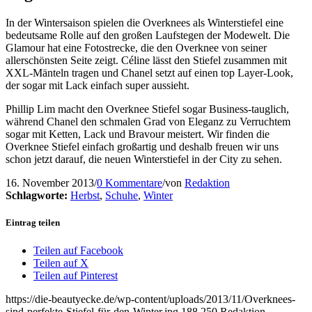
In der Wintersaison spielen die Overknees als Winterstiefel eine
bedeutsame Rolle auf den großen Laufstegen der Modewelt. Die
Glamour hat eine Fotostrecke, die den Overknee von seiner
allerschönsten Seite zeigt. Céline lässt den Stiefel zusammen mit
XXL-Mänteln tragen und Chanel setzt auf einen top Layer-Look,
der sogar mit Lack einfach super aussieht.
Phillip Lim macht den Overknee Stiefel sogar Business-tauglich,
während Chanel den schmalen Grad von Eleganz zu Verruchtem
sogar mit Ketten, Lack und Bravour meistert. Wir finden die
Overknee Stiefel einfach großartig und deshalb freuen wir uns
schon jetzt darauf, die neuen Winterstiefel in der City zu sehen.
16. November 2013
/
0 Kommentare
/
von
Redaktion
Schlagworte:
Herbst
,
Schuhe
,
Winter
Eintrag teilen
Teilen auf Facebook
Teilen auf X
Teilen auf Pinterest
https://die-beautyecke.de/wp-content/uploads/2013/11/Overknees-
sind-perfekte-Stiefel-für-den-Winter.jpg
188
250
Redaktion