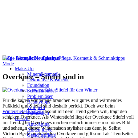
Blog - Aktuelle Neuigkeiten
Mode
Make-Up
Mineralkosmetik
Overknee – Stiefel sind in
Dekorative Kosmetik
Foundation
Schminkpinsel
Problemlöser
Für die kalten Wintertage brauchen wir gutes und wärmendes
Beautytipps
Fußkleid und Stiefel sind deshalb perfekt. Doch wer beim
Wimpern
Winterstiefel kaufen
absolut mit dem Trend gehen will, trägt den
Schminken
schicken Overknee. Als Winterstiefel liegt der Overknee Stiefel voll
Gesicht
im Trend. Die Overknees machen einfach immer ein schönes Bild
Anti-Aging
und sehen in dieser Wintersaison stylisher aus denn je. Selbst
Augenpflege
Victoria Beckham trägt den Overknee und gilt somit als Trendsetter
Gesichtspflege