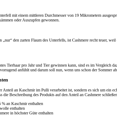
erfell mit einem mittleren Durchmesser von 19 Mikrometern ausgespro
uskämmen oder Auszupfen gewonnen.
 „nur“ den zarten Flaum des Unterfells, ist Cashmere recht teuer, wei
 Tierhaar pro Jahr und Tier gewinnen kann, sind es im Vergleich dazu
ervorragend anfühlt und darum soll nun, wenn uns schon der Sommer abg
hten
r Anteil an Kaschmir im Pulli verarbeitet ist, sondern es sich um ein e
 die Beschreibung des Produkts auf den Anteil an Cashmere schließen l
5 % an Kaschmir enthalten
olle enthalten
ere in höchster Güte enthalten