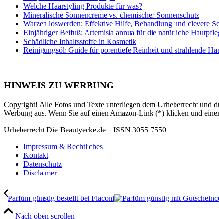
Welche Haarstyling Produkte für was?
Mineralische Sonnencreme vs. chemischer Sonnenschutz
Warzen loswerden: Effektive Hilfe, Behandlung und clevere S
Einjähriger Beifuß: Artemisia annua für die natürliche Hautpfle
Schädliche Inhaltsstoffe in Kosmetik
Reinigungsöl: Guide für porentiefe Reinheit und strahlende Ha
HINWEIS ZU WERBUNG
Copyright! Alle Fotos und Texte unterliegen dem Urheberrecht und dü
Werbung aus. Wenn Sie auf einen Amazon-Link (*) klicken und einen K
Urheberrecht Die-Beautyecke.de – ISSN 3055-7550
Impressum & Rechtliches
Kontakt
Datenschutz
Disclaimer
Parfüm günstig bestellt bei Flaconi
Nach oben scrollen