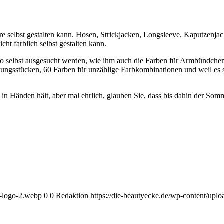
 selbst gestalten kann. Hosen, Strickjacken, Longsleeve, Kaputzenjac
ht farblich selbst gestalten kann.
so selbst ausgesucht werden, wie ihm auch die Farben für Armbündchen
ngsstücken, 60 Farben für unzählige Farbkombinationen und weil es si
k in Händen hält, aber mal ehrlich, glauben Sie, dass bis dahin der S
e-logo-2.webp
0
0
Redaktion
https://die-beautyecke.de/wp-content/upl