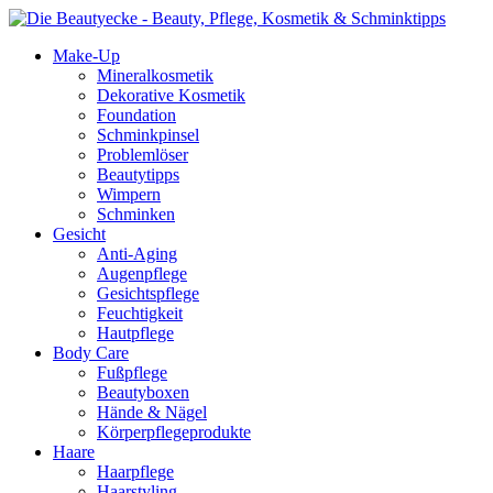
Make-Up
Mineralkosmetik
Dekorative Kosmetik
Foundation
Schminkpinsel
Problemlöser
Beautytipps
Wimpern
Schminken
Gesicht
Anti-Aging
Augenpflege
Gesichtspflege
Feuchtigkeit
Hautpflege
Body Care
Fußpflege
Beautyboxen
Hände & Nägel
Körperpflegeprodukte
Haare
Haarpflege
Haarstyling