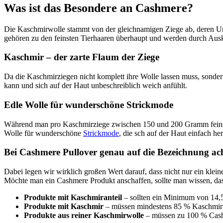
Was ist das Besondere an Cashmere?
Die Kaschmirwolle stammt von der gleichnamigen Ziege ab, deren Unt
gehören zu den feinsten Tierhaaren überhaupt und werden durch A
Kaschmir – der zarte Flaum der Ziege
Da die Kaschmirziegen nicht komplett ihre Wolle lassen muss, sondern
kann und sich auf der Haut unbeschreiblich weich anfühlt.
Edle Wolle für wunderschöne Strickmode
Während man pro Kaschmirziege zwischen 150 und 200 Gramm feinstes
Wolle für wunderschöne
Strickmode
, die sch auf der Haut einfach h
Bei Cashmere Pullover genau auf die Bezeichnung ac
Dabei legen wir wirklich großen Wert darauf, dass nicht nur ein kleine
Möchte man ein Cashmere Produkt anschaffen, sollte man wissen, dass
Produkte mit Kaschmiranteil
– sollten ein Minimum von 14,
Produkte mit Kaschmir
– müssen mindestens 85 % Kaschmirw
Produkte aus reiner Kaschmirwolle
– müssen zu 100 % Cashm