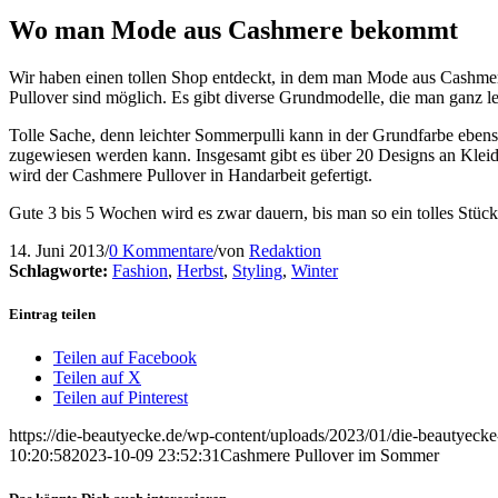
Wo man Mode aus Cashmere bekommt
Wir haben einen tollen Shop entdeckt, in dem man Mode aus Cashmere
Pullover sind möglich. Es gibt diverse Grundmodelle, die man ganz leic
Tolle Sache, denn leichter Sommerpulli kann in der Grundfarbe eben
zugewiesen werden kann. Insgesamt gibt es über 20 Designs an Kleidu
wird der Cashmere Pullover in Handarbeit gefertigt.
Gute 3 bis 5 Wochen wird es zwar dauern, bis man so ein tolles Stüc
14. Juni 2013
/
0 Kommentare
/
von
Redaktion
Schlagworte:
Fashion
,
Herbst
,
Styling
,
Winter
Eintrag teilen
Teilen auf Facebook
Teilen auf X
Teilen auf Pinterest
https://die-beautyecke.de/wp-content/uploads/2023/01/die-beautyeck
10:20:58
2023-10-09 23:52:31
Cashmere Pullover im Sommer