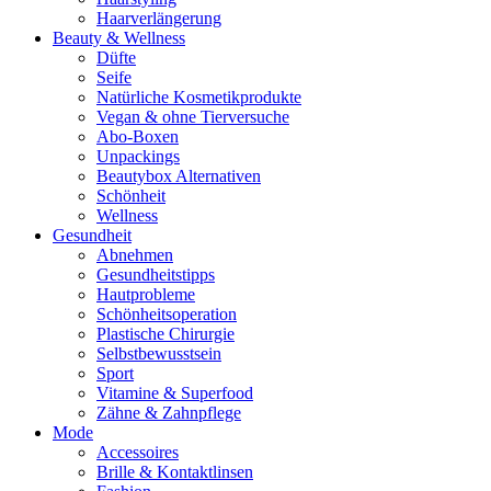
Haarverlängerung
Beauty & Wellness
Düfte
Seife
Natürliche Kosmetikprodukte
Vegan & ohne Tierversuche
Abo-Boxen
Unpackings
Beautybox Alternativen
Schönheit
Wellness
Gesundheit
Abnehmen
Gesundheitstipps
Hautprobleme
Schönheitsoperation
Plastische Chirurgie
Selbstbewusstsein
Sport
Vitamine & Superfood
Zähne & Zahnpflege
Mode
Accessoires
Brille & Kontaktlinsen