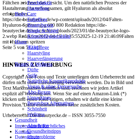
Fältchen zeichnen das Gesicht. Um den natürlichen Prozess der
Feuchtigkeit
Hautalterung zu verlangsamen, gilt Hyaluron als absolut
Hautpflege
erfolgreiches…
Body Care
https://die-beautyecke.de/wp-content/uploads/2012/04/Falten-
Fußpflege
Hyaluron-Spritzen.jpg
600
800
Redaktion
https://die-
Beautyboxen
beautyecke.de/wp-content/uploads/2023/01/die-beautyecke-logo-
Hände & Nägel
2.webp
Redaktion
2012-04-15 13:35:55
2025-12-19 21:46:09
Falten
Körperpflegeprodukte
mit Hyaluron spritzen
Haare
Seite 5 von 5
1
2
3
4
5
Haarpflege
Haarstyling
Haarverlängerung
Beauty & Wellness
HINWEIS ZU WERBUNG
Düfte
Seife
Copyright! Alle Fotos und Texte unterliegen dem Urheberrecht und
Natürliche Kosmetikprodukte
dürfen nicht ohne Lizenzierung verwendet werden. Da in Bild und
Vegan & ohne Tierversuche
Text Markennamen kenntlich sind, zeichnen wir jeden Artikel
Abo-Boxen
explizit als Werbung aus. Wenn Sie auf einen Amazon-Link (*)
Unpackings
klicken und einen Kauf tätigen, erhalten wir dafür eine kleine
Beautybox Alternativen
Provision. Dafür entstehen Ihnen keine zusätzlichen Kosten.
Schönheit
Wellness
Urheberrecht Die-Beautyecke.de – ISSN 3055-7550
Gesundheit
Abnehmen
Impressum & Rechtliches
Gesundheitstipps
Kontakt
Hautprobleme
Datenschutz