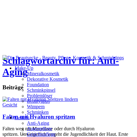
Schlagwortarchiv für: Anti-
Make-Up
Aging
Mineralkosmetik
Dekorative Kosmetik
Foundation
Beiträge
Schminkpinsel
Problemlöser
Beautytipps
Gesicht
Wimpern
Schminken
Falten mit Hyaluron spritzen
Gesicht
Anti-Aging
Falten weg mit Macrolane oder durch Hyaluron
Augenpflege
spritzen. Unweigerlich vergeht die Jugendlichkeit der Haut. Erste
Gesichtspflege